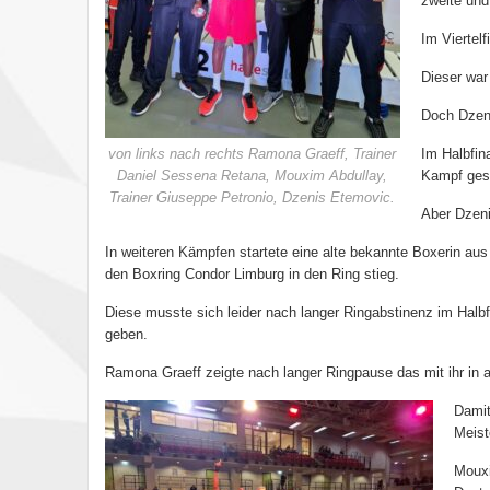
zweite und
Im Viertelf
Dieser war
Doch Dzeni
von links nach rechts Ramona Graeff, Trainer
Im Halbfin
Daniel Sessena Retana, Mouxim Abdullay,
Kampf ges
Trainer Giuseppe Petronio, Dzenis Etemovic.
Aber Dzeni
In weiteren Kämpfen startete eine alte bekannte Boxerin au
den Boxring Condor Limburg in den Ring stieg.
Diese musste sich leider nach langer Ringabstinenz im Hal
geben.
Ramona Graeff zeigte nach langer Ringpause das mit ihr in a
Damit
Meist
Mouxi