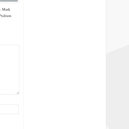
 – Mark
 Podium