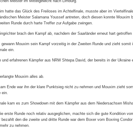
chen Meister im Mittelgewicht nach Limburg.
m hatte das Glück des Freiloses im Achtelfinale, musste aber im Viertelfina
ändischen Meister Salamana Youssef antreten, doch diesen konnte Mouxim be
weiten Runde durch harte Treffer zur Aufgabe zwingen.
ingrichter brach den Kampf ab, nachdem der Saarländer erneut hart getroffen 
 gewann Mouxim sein Kampf vorzeitig in der Zweiten Runde und zieht somit 
nale ein.
en und erfahrenen Kämpfer aus NRW Shtepa David, der bereits in der Ukraine e
erlangte Mouxim alles ab.
am Ende war ihn der klare Punktsieg nicht zu nehmen und Mouxim zieht somi
 ein.
nale kam es zum Showdown mit dem Kämpfer aus dem Niedersachsen Misha
ie erste Runde noch relativ ausgeglichen, machte sich die gute Kondition vo
 bezahlt den die zweite und dritte Runde war dem Boxer vom Boxring Condor
 mehr zu nehmen.