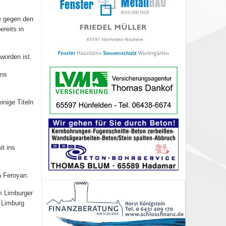
le gegen den
reits in
worden ist.
ins
inige Titeln
t ins
 Feroyan.
m Limburger
 Limburg