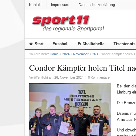
Kontakt
Impressum
Datenschutzerklärung
Start
Fussball
Fußballtabelle
Tischtennis
You are here:
Home
2024
November
26
Condor Kämpfer holen Ti
Condor Kämpfer holen Titel n
Veröffentlicht am
26. November 2024
|
0 Kommentare
Bei den di
Limburg ei
Die Bronze
Dzenis mus
Amo aus NR
Und obwohl