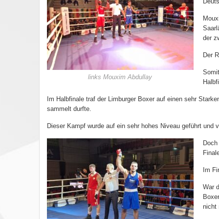
Deuts
Mouxi
Saarl
der z
Der R
Somit
links Mouxim Abdullay
Halbfi
Im Halbfinale traf der Limburger Boxer auf einen sehr Stark
sammelt durfte.
Dieser Kampf wurde auf ein sehr hohes Niveau geführt und v
Doch 
Finale
Im Fi
War d
Boxer
nicht