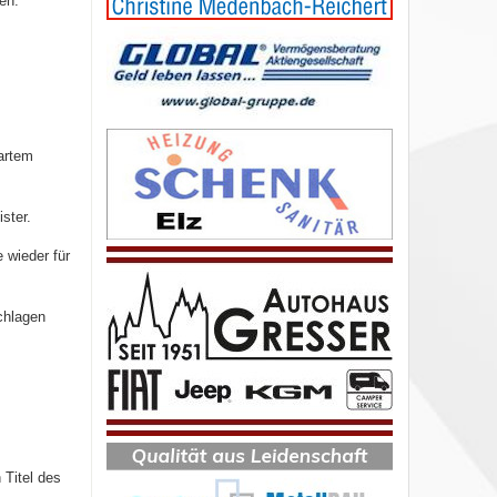
en.
artem
ster.
 wieder für
chlagen
 Titel des