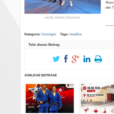
Mouxi
den T
rechts Dzenis Etemovic
——
Kategorie:
Sonstiges
Tags:
headline
Teile diesen Beitrag
ÄHNLICHE BEITRÄGE