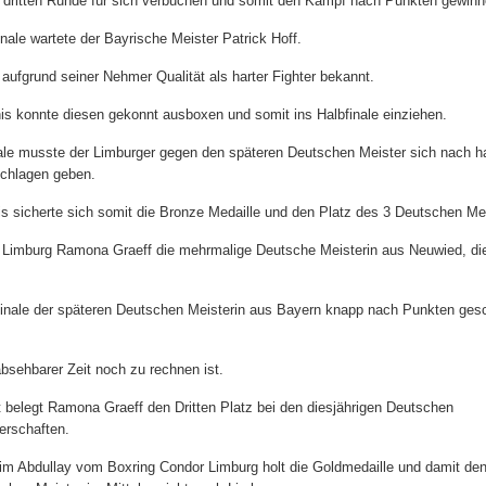
 dritten Runde für sich verbuchen und somit den Kampf nach Punkten gewinn
inale wartete der Bayrische Meister Patrick Hoff.
 aufgrund seiner Nehmer Qualität als harter Fighter bekannt.
s konnte diesen gekonnt ausboxen und somit ins Halbfinale einziehen.
ale musste der Limburger gegen den späteren Deutschen Meister sich nach h
chlagen geben.
s sicherte sich somit die Bronze Medaille und den Platz des 3 Deutschen Mei
s Limburg Ramona Graeff die mehrmalige Deutsche Meisterin aus Neuwied, die
bfinale der späteren Deutschen Meisterin aus Bayern knapp nach Punkten ges
bsehbarer Zeit noch zu rechnen ist.
 belegt Ramona Graeff den Dritten Platz bei den diesjährigen Deutschen
erschaften.
m Abdullay vom Boxring Condor Limburg holt die Goldmedaille und damit den