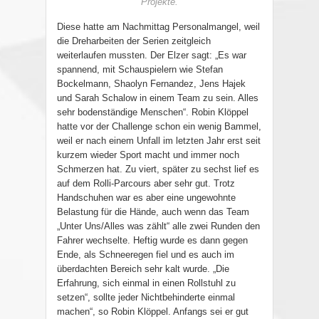
Projekte.
Diese hatte am Nachmittag Personalmangel, weil
die Dreharbeiten der Serien zeitgleich
weiterlaufen mussten. Der Elzer sagt: „Es war
spannend, mit Schauspielern wie Stefan
Bockelmann, Shaolyn Fernandez, Jens Hajek
und Sarah Schalow in einem Team zu sein. Alles
sehr bodenständige Menschen“. Robin Klöppel
hatte vor der Challenge schon ein wenig Bammel,
weil er nach einem Unfall im letzten Jahr erst seit
kurzem wieder Sport macht und immer noch
Schmerzen hat. Zu viert, später zu sechst lief es
auf dem Rolli-Parcours aber sehr gut. Trotz
Handschuhen war es aber eine ungewohnte
Belastung für die Hände, auch wenn das Team
„Unter Uns/Alles was zählt“ alle zwei Runden den
Fahrer wechselte. Heftig wurde es dann gegen
Ende, als Schneeregen fiel und es auch im
überdachten Bereich sehr kalt wurde. „Die
Erfahrung, sich einmal in einen Rollstuhl zu
setzen“, sollte jeder Nichtbehinderte einmal
machen“, so Robin Klöppel. Anfangs sei er gut