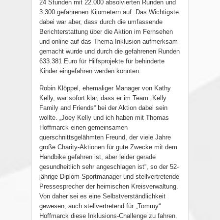
24 Stunden mit 22.000 absolvierten Runden und
3.300 gefahrenen Kilometern auf. Das Wichtigste
dabei war aber, dass durch die umfassende
Berichterstattung über die Aktion im Fernsehen
und online auf das Thema Inklusion aufmerksam
gemacht wurde und durch die gefahrenen Runden
633.381 Euro für Hilfsprojekte für behinderte
Kinder eingefahren werden konnten.
Robin Klöppel, ehemaliger Manager von Kathy
Kelly, war sofort klar, dass er im Team „Kelly
Family and Friends“ bei der Aktion dabei sein
wollte. „Joey Kelly und ich haben mit Thomas
Hoffmarck einen gemeinsamen
querschnittsgelähmten Freund, der viele Jahre
große Charity-Aktionen für gute Zwecke mit dem
Handbike gefahren ist, aber leider gerade
gesundheitlich sehr angeschlagen ist“, so der 52-
jährige Diplom-Sportmanager und stellvertretende
Pressesprecher der heimischen Kreisverwaltung.
Von daher sei es eine Selbstverständlichkeit
gewesen, auch stellvertretend für „Tommy“
Hoffmarck diese Inklusions-Challenge zu fahren.