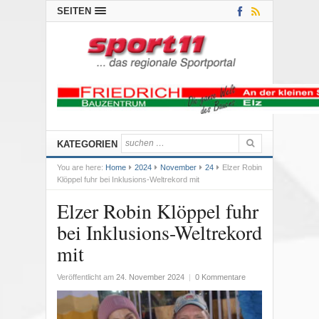
SEITEN
KATEGORIEN
You are here:
Home
2024
November
24
Elzer Robin
Klöppel fuhr bei Inklusions-Weltrekord mit
Elzer Robin Klöppel fuhr
bei Inklusions-Weltrekord
mit
Veröffentlicht am
24. November 2024
|
0 Kommentare