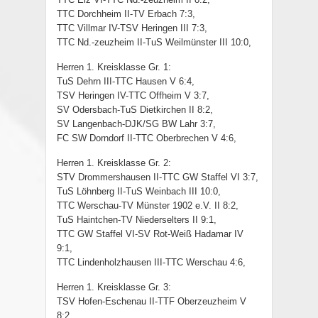
TTC Dorchheim II-TV Erbach 7:3,
TTC Villmar IV-TSV Heringen III 7:3,
TTC Nd.-zeuzheim II-TuS Weilmünster III 10:0,
Herren 1. Kreisklasse Gr. 1:
TuS Dehrn III-TTC Hausen V 6:4,
TSV Heringen IV-TTC Offheim V 3:7,
SV Odersbach-TuS Dietkirchen II 8:2,
SV Langenbach-DJK/SG BW Lahr 3:7,
FC SW Dorndorf II-TTC Oberbrechen V 4:6,
Herren 1. Kreisklasse Gr. 2:
STV Drommershausen II-TTC GW Staffel VI 3:7,
TuS Löhnberg II-TuS Weinbach III 10:0,
TTC Werschau-TV Münster 1902 e.V. II 8:2,
TuS Haintchen-TV Niederselters II 9:1,
TTC GW Staffel VI-SV Rot-Weiß Hadamar IV
9:1,
TTC Lindenholzhausen III-TTC Werschau 4:6,
Herren 1. Kreisklasse Gr. 3:
TSV Hofen-Eschenau II-TTF Oberzeuzheim V
8:2,