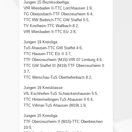
Jungen 15 Bezirksoberliga:
VfR Wiesbaden II-TTC Lorchhausen 1:9,
TG Oberjosbach-TTF Oberzeuzheim 6:4,
TTC RW Biebrich-TTC GW Staffel 5:5,
TV Kostheim-TTC Wallbach 8:2,
VfR Wiesbaden II-TTC Elz 2:8,
Jungen 19 Kreisliga:
TuS Ahausen-TTC GW Staffel 4:6,
TTC Hausen-TTC Elz II 3:7,
TTF Oberzeuzheim (M15)-VfR 07 Limburg 4:6,
TTC GW Staffel III (M19)-TTF Oberzeuzheim II
3:7,
TTC Werschau-TuS Obertiefenbach 8:2,
Jungen 19 Kreisklasse:
VfL Eschhofen-TuS Schwickershausen 5:5,
TTC Hintermeilingen-TuS Ahausen II 6:4,
TTC Villmar-TuS Ahausen (M19) 1:9,
Jungen 15 Kreisliga:
TTF Oberzeuzheim II (M15)-TTC Oberbrechen
10:0,