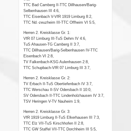
TTC Bad Camberg II-TTC Dillhausen/Barig-
Selbenhausen III 4:6,
TTC Eisenbach V-VfR 1919 Limburg 8:2,
TTC Nd.-zeuzheim III-TTC Offheim VI 5:5,
Herren 2. Kreisklasse Gr. 1:
VfR 07 Limburg III-TuS Dehrn IV 4:6,
TuS Ahausen-TG Camberg II 3:7,
TTC Dillhausen/Barig-Selbenhausen IV-TTC
Eisenbach VI 2:8,
TV Falkenbach-KSG Aulenhausen 2:8,
TTC Schupbach-VfR 07 Limburg III 3:7,
Herren 2. Kreisklasse Gr. 2:
TV Erbach II-TuS Obertiefenbach IV 3:7,
TTC Werschau II-SV Odersbach II 10:0,
SV Odersbach II-TTC Lindenholzhausen IV 3:7,
TSV Heringen V-TV Nauheim 1:9,
Herren 2. Kreisklasse Gr. 3:
VfR 1919 Limburg II-TuS Elkerhausen III 7:3,
TTC Elz VII-TuS Kirschhofen II 2:8,
TTC GW Staffel VII-TTC Dorchheim III 5:5,