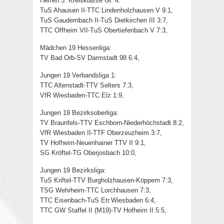
Herren 3. Kreisklasse Gr. 4:
TuS Ahausen II-TTC Lindenholzhausen V 9:1,
TuS Gaudernbach II-TuS Dietkirchen III 3:7,
TTC Offheim VII-TuS Obertiefenbach V 7:3,
Mädchen 19 Hessenliga:
TV Bad Orb-SV Darmstadt 98 6:4,
Jungen 19 Verbandsliga 1:
TTC Altenstadt-TTV Selters 7:3,
VfR Wiesbaden-TTC Elz 1:9,
Jungen 19 Bezirksoberliga:
TV Braunfels-TTV Eschborn-Niederhöchstadt 8:2,
VfR Wiesbaden II-TTF Oberzeuzheim 3:7,
TV Hofheim-Neuenhainer TTV II 9:1,
SG Kröftel-TG Oberjosbach 10:0,
Jungen 19 Bezirksliga:
TuS Kriftel-TTV Burgholzhausen-Köppern 7:3,
TSG Wehrheim-TTC Lorchhausen 7:3,
TTC Eisenbach-TuS Etr.Wiesbaden 6:4,
TTC GW Staffel II (M19)-TV Hofheim II 5:5,