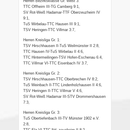
Herren Bezirksklasse Gr. West 3:
TTC Offheim III-TG Camberg 9:1,
SV Rot-Weiß Hadamar-TTF Oberzeuzheim IV
9:1,
TuS Wirbelau-TTC Hausen III 9:1,
TSV Heringen-TTC Villmar 3:7,
Herren Kreisliga Gr. 1:
TSV Hirschhausen II-TuS Weilmünster II 2:8,
TTC Hausen IV-TuS Wirbelau II 4:6,
TTC Hintermeilingen-TSV Hofen-Eschenau 6:4,
TTC Villmar VI-TTC Eisenbach IV 3:7,
Herren Kreisliga Gr. 2:
TSV Hirschhausen-TTC Oberbrechen IV 8:2,
TuS Weinbach II-TTC Lindenholzhausen II 4:6,
TSV Heringen II-TTC Villmar V 4:6,
SV Rot-Weiß Hadamar III-STV Drommershausen
7:3,
Herren Kreisliga Gr. 3:
TuS Obertiefenbach III-TV Münster 1902 e.V.
2:8,
TTC Elz VI-TTC Nd.-zeuzheim II 8:2,