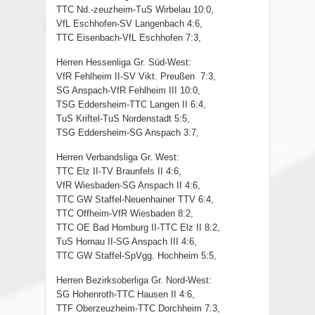
TTC Nd.-zeuzheim-TuS Wirbelau 10:0,
VfL Eschhofen-SV Langenbach 4:6,
TTC Eisenbach-VfL Eschhofen 7:3,
Herren Hessenliga Gr. Süd-West:
VfR Fehlheim II-SV Vikt. Preußen 7:3,
SG Anspach-VfR Fehlheim III 10:0,
TSG Eddersheim-TTC Langen II 6:4,
TuS Kriftel-TuS Nordenstadt 5:5,
TSG Eddersheim-SG Anspach 3:7,
Herren Verbandsliga Gr. West:
TTC Elz II-TV Braunfels II 4:6,
VfR Wiesbaden-SG Anspach II 4:6,
TTC GW Staffel-Neuenhainer TTV 6:4,
TTC Offheim-VfR Wiesbaden 8:2,
TTC OE Bad Homburg II-TTC Elz II 8:2,
TuS Hornau II-SG Anspach III 4:6,
TTC GW Staffel-SpVgg. Hochheim 5:5,
Herren Bezirksoberliga Gr. Nord-West:
SG Hohenroth-TTC Hausen II 4:6,
TTF Oberzeuzheim-TTC Dorchheim 7:3,