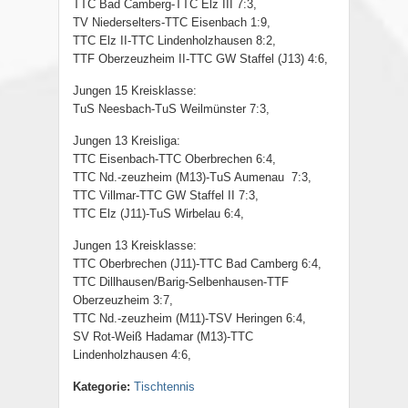
TTC Bad Camberg-TTC Elz III 7:3,
TV Niederselters-TTC Eisenbach 1:9,
TTC Elz II-TTC Lindenholzhausen 8:2,
TTF Oberzeuzheim II-TTC GW Staffel (J13) 4:6,
Jungen 15 Kreisklasse:
TuS Neesbach-TuS Weilmünster 7:3,
Jungen 13 Kreisliga:
TTC Eisenbach-TTC Oberbrechen 6:4,
TTC Nd.-zeuzheim (M13)-TuS Aumenau 7:3,
TTC Villmar-TTC GW Staffel II 7:3,
TTC Elz (J11)-TuS Wirbelau 6:4,
Jungen 13 Kreisklasse:
TTC Oberbrechen (J11)-TTC Bad Camberg 6:4,
TTC Dillhausen/Barig-Selbenhausen-TTF
Oberzeuzheim 3:7,
TTC Nd.-zeuzheim (M11)-TSV Heringen 6:4,
SV Rot-Weiß Hadamar (M13)-TTC
Lindenholzhausen 4:6,
Kategorie:
Tischtennis