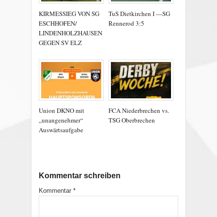
KIRMESSIEG VON SG
TuS Dietkirchen I —SG
ESCHHOFEN/
Rennerod 3:5
LINDENHOLZHAUSEN
GEGEN SV ELZ
Union DKNO mit
FCA Niederbrechen vs.
„unangenehmer“
TSG Oberbrechen
Auswärtsaufgabe
Kommentar schreiben
Kommentar
*