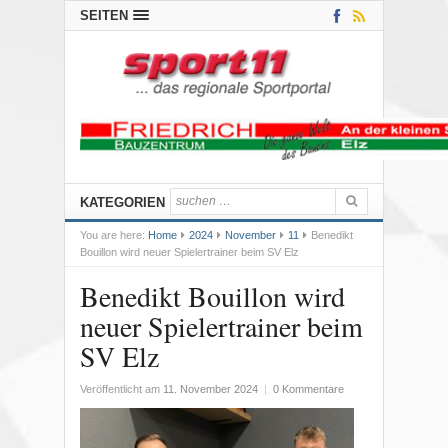
SEITEN
KATEGORIEN
You are here:
Home
2024
November
11
Benedikt
Bouillon wird neuer Spielertrainer beim SV Elz
Benedikt Bouillon wird
neuer Spielertrainer beim
SV Elz
Veröffentlicht am
11. November 2024
|
0 Kommentare