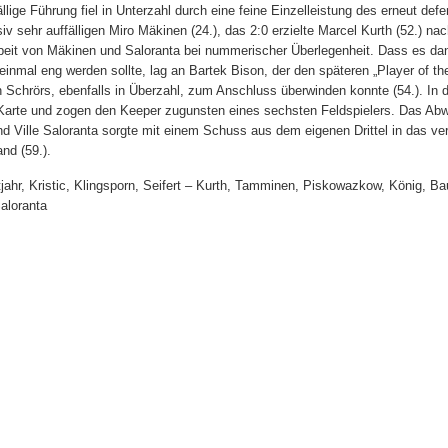
ällige Führung fiel in Unterzahl durch eine feine Einzelleistung des erneut def
siv sehr auffälligen Miro Mäkinen (24.), das 2:0 erzielte Marcel Kurth (52.) na
beit von Mäkinen und Saloranta bei nummerischer Überlegenheit. Dass es da
einmal eng werden sollte, lag an Bartek Bison, der den späteren „Player of t
n Schrörs, ebenfalls in Überzahl, zum Anschluss überwinden konnte (54.). In 
Karte und zogen den Keeper zugunsten eines sechsten Feldspielers. Das Abw
nd Ville Saloranta sorgte mit einem Schuss aus dem eigenen Drittel in das ve
nd (59.).
ahr, Kristic, Klingsporn, Seifert – Kurth, Tamminen, Piskowazkow, König, Ba
aloranta