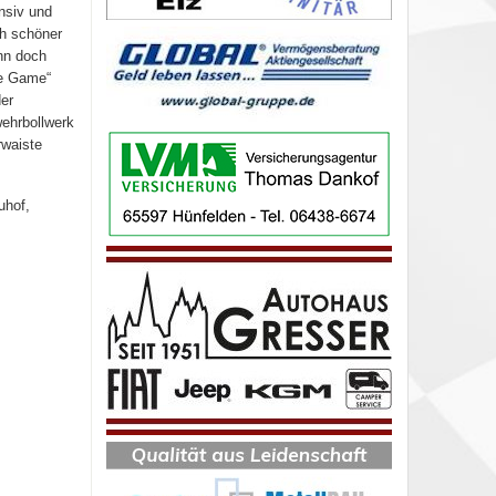
ensiv und
ch schöner
nn doch
he Game“
der
ehrbollwerk
rwaiste
uhof,