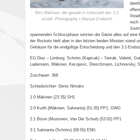
überf
offen
Miro Mäkinen, der gerade in Unterzahl das 1:0
Vorar
erzielt. Photography • Manuel Enderich
noch 
Justi
spannenden Schlussphase setzten die Gäste alles auf eine 
der Rockets hielt aber in den letzten beiden Minuten stand u
Gehäuse für die endgültige Entscheidung und den 3:1-Endsta
EG Diez – Limburg: Schrörs (Kapicak) – Yamak, Valenti, Gutj
Lademann, Mäkinen, Kecojevic, Dreschmann, Lichnovsky, S
Zuschauer: 368
Schiedsrichter: Denis Nimako
1:0 Mäkinen (23:35) SH1
2:0 Kurth (Mäkinen, Saloranta) (51:35) PP1, GWG
2:1 Bison (Mustonen, Van Der Schuit) (53:02) PP1
3:1 Saloranta (Schrörs) (58:55) ENG