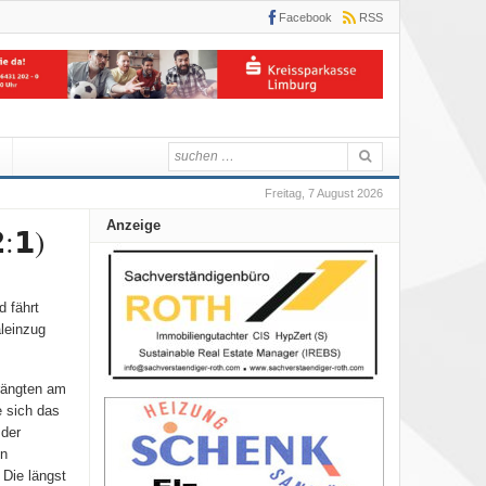
Facebook
RSS
Freitag, 7 August 2026
Anzeige
:𝟭)
d fährt
leinzug
rängten am
e sich das
 der
en
 Die längst