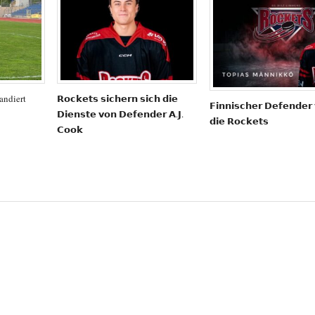
andiert
𝗥𝗼𝗰𝗸𝗲𝘁𝘀 𝘀𝗶𝗰𝗵𝗲𝗿𝗻 𝘀𝗶𝗰𝗵 𝗱𝗶𝗲
𝗙𝗶𝗻𝗻𝗶𝘀𝗰𝗵𝗲𝗿 𝗗𝗲𝗳𝗲𝗻𝗱𝗲𝗿 
𝗗𝗶𝗲𝗻𝘀𝘁𝗲 𝘃𝗼𝗻 𝗗𝗲𝗳𝗲𝗻𝗱𝗲𝗿 𝗔.𝗝.
𝗱𝗶𝗲 𝗥𝗼𝗰𝗸𝗲𝘁𝘀
𝗖𝗼𝗼𝗸