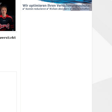
𝘃𝗲𝗿𝘀𝘁ä𝗿𝗸𝘁