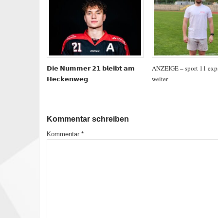
𝗗𝗶𝗲 𝗡𝘂𝗺𝗺𝗲𝗿 𝟮𝟭 𝗯𝗹𝗲𝗶𝗯𝘁 𝗮𝗺
ANZEIGE – sport 11 exp
𝗛𝗲𝗰𝗸𝗲𝗻𝘄𝗲𝗴
weiter
Kommentar schreiben
Kommentar
*