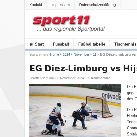
Kontakt
Impressum
Datenschutzerklärung
Start
Fussball
Fußballtabelle
Tischtennis
You are here:
Home
2024
November
11
𝗘𝗚 𝗗𝗶𝗲𝘇-𝗟𝗶𝗺𝗯𝘂𝗿𝗴 𝘃𝘀 
𝗘𝗚 𝗗𝗶𝗲𝘇-𝗟𝗶𝗺𝗯𝘂𝗿𝗴 𝘃𝘀 𝗛𝗶
Veröffentlicht am
11. November 2024
|
0 Kommentare
Die E
gegen
des 
Die R
Hecke
Team 
Chanc
Spiel