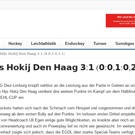
Hockey
Leichtathletik
Eishockey
Turnen
Sonstiges
𝗛𝗶𝗷𝘀 𝗛𝗼𝗸𝗶𝗷 𝗗𝗲𝗻 𝗛𝗮𝗮𝗴 𝟯:𝟭 (𝟬:𝟬,𝟭:𝟬,𝟮:𝟭)
𝘀 𝗛𝗼𝗸𝗶𝗷 𝗗𝗲𝗻 𝗛𝗮𝗮𝗴 𝟯:𝟭 (𝟬:𝟬,𝟭:𝟬,
G Diez-Limburg knüpft nahtlos an die Leistung aus der Partie in Geleen an un
 Hijs Hokij Den Haag verdient drei weitere Punkte im Kampf um dem Halbfina
CEHL-CUP ein.
ockets hatten sich nach der Schmach vom Hinspiel viel vorgenommen und d
nweg ab dem ersten Bully auf drei Punkte. Im torlosen ersten Drittel erspielt
von Headcoach Uli Egen einige gute Möglichkeiten, es krankte aber noch an
enverwertung und auch im Powerplay lief es nicht wie gewünscht. Im weiter
verlauf zeigte sich jedoch, dass die EGDL über starke Special-Teams verfügt.