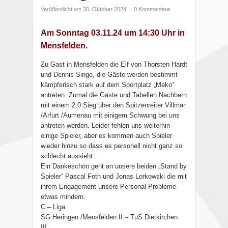
Veröffentlicht am
30. Oktober 2024
|
0 Kommentare
Am Sonntag 03.11.24 um 14:30 Uhr in
Mensfelden.
Zu Gast in Mensfelden die Elf von Thorsten Hardt
und Dennis Singe, die Gäste werden bestimmt
kämpferisch stark auf dem Sportplatz „Meko“
antreten. Zumal die Gäste und Tabellen Nachbarn
mit einem 2:0 Sieg über den Spitzenreiter Villmar
/Arfurt /Aumenau mit einigem Schwung bei uns
antreten werden. Leider fehlen uns weiterhin
einige Spieler, aber es kommen auch Spieler
wieder hinzu so dass es personell nicht ganz so
schlecht aussieht.
Ein Dankeschön geht an unsere beiden „Stand by
Spieler“ Pascal Foth und Jonas Lorkowski die mit
ihrem Engagement unsere Personal Probleme
etwas mindern.
C – Liga
SG Heringen /Mensfelden II – TuS Dietkirchen
III.