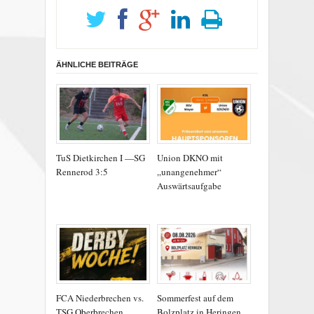
ÄHNLICHE BEITRÄGE
TuS Dietkirchen I —SG
Union DKNO mit
Rennerod 3:5
„unangenehmer“
Auswärtsaufgabe
FCA Niederbrechen vs.
Sommerfest auf dem
TSG Oberbrechen
Bolzplatz in Heringen