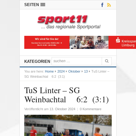
SEITEN
KATEGORIEN
You are here:
Home
2024
Oktober
13
TuS Linter –
SG Weinbachtal 6:2 (3:1)
TuS Linter – SG
Weinbachtal 6:2 (3:1)
Veröffentlicht am
13. Oktober 2024
|
0 Kommentare