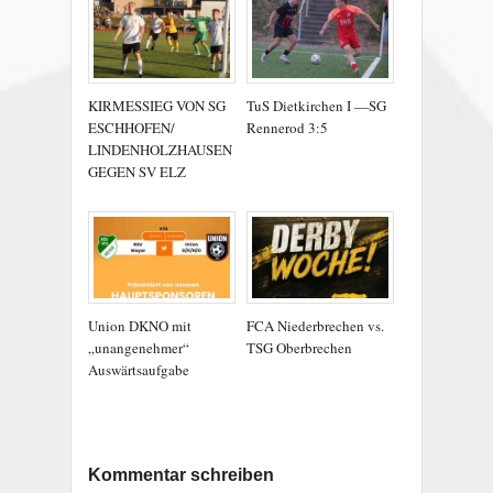
KIRMESSIEG VON SG
TuS Dietkirchen I —SG
ESCHHOFEN/
Rennerod 3:5
LINDENHOLZHAUSEN
GEGEN SV ELZ
Union DKNO mit
FCA Niederbrechen vs.
„unangenehmer“
TSG Oberbrechen
Auswärtsaufgabe
Kommentar schreiben