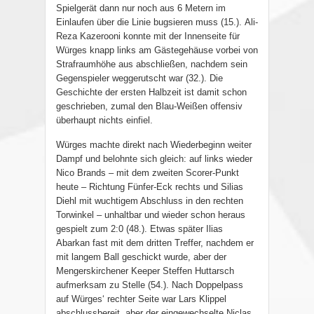
Spielgerät dann nur noch aus 6 Metern im
Einlaufen über die Linie bugsieren muss (15.).
Ali-
Reza Kazerooni konnte mit der Innenseite für
Würges knapp links am Gästegehäuse vorbei von
Strafraumhöhe aus abschließen, nachdem sein
Gegenspieler weggerutscht war
(
32
.).
Die
Geschichte der ersten Halbzeit ist damit schon
geschrieben, zumal den Blau-Weißen offensiv
überhaupt nichts einfiel.
Würges machte direkt nach Wiederbeginn weiter
Dampf und belohnte sich gleich: auf links wieder
Nico Brands – mit dem zweiten Scorer-Punkt
heute – Richtung Fünfer-Eck rechts und Silias
Diehl mit wuchtigem Abschluss in den rechten
Torwinkel – unhaltbar und wieder schon heraus
gespielt zum 2:0 (48.). Etwas später Ilias
Abarkan fast mit dem dritten Treffer, nachdem er
mit langem Ball geschickt wurde, aber der
Mengerskirchener Keeper Steffen Huttarsch
aufmerksam zu Stelle (54.). Nach Doppelpass
auf Würges‘ rechter Seite war Lars Klippel
abschlussbereit, aber der eingewechselte Niclas