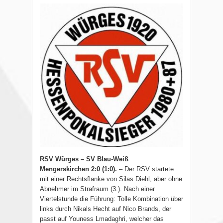
R
SV Würges –
S
V Blau-Weiß
Mengerskirchen
2
:
0
(
1
:
0
)
.
–
Der RSV startete
mit einer Rechtsflanke von Silas Diehl, aber ohne
Abnehmer im Strafraum (3.). Nach einer
Viertelstunde die Führung: Tolle Kombination über
links durch Nikals Hecht auf Nico Brands, der
passt auf Youness Lmadaghri, welcher das