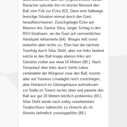
Ranacher spitzelte ihm im letzten Moment den
Ball vom Fuß zur Ecke (62). Dann eine halbwegs
brenzlige Situation einmal durch den Gast
heraufbeschworen: Zurückgelegte Ecke auf
Maurizo dos Santos Silva, langer Schlag in den
RSV-Strafraum, wo der Gast auf vermeintliches
Handspiel reklamierte (64). Würges ließ sonst
weiterhin aber nichts zu. Eher fast der nächste
Torerfolg durch Silas Diehl, aber von links bedient
setzte er den Ball knapp ebenso links am
Gästetor vorbei aus etwa 10 Metern (80.).
Nach
Tempolauf über links durch Serhii Lobov
vertändelte der Würgeser zwar den Ball, konnte
aber auf Youness Lmadaghri noch zurücklegen,
aber Huttarsch im Gästegehäuse aufmerksam
zur Stelle im Toreck rechts oben und parierte den
Ball aus gut 20 Metern letztlich problemlos (83.).
Silas Diehl wurde nach volley verarbeitetem
Torabschluss halbrechts zu Unrecht als im
Abseits befindlich zurückgepfifen (89.).