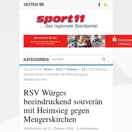
SEITEN
KATEGORIEN
You are here:
Home
2024
Oktober
12
RSV Würges
beeindruckend souverän mit Heimsieg gegen
Mengerskirchen
RSV Würges
beeindruckend souverän
mit Heimsieg gegen
Mengerskirchen
Veröffentlicht am
12. Oktober 2024
|
0 Kommentare