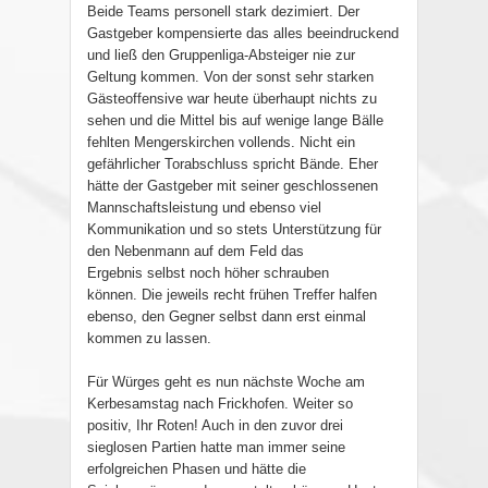
Beide Teams
personell stark dezimiert. Der
Gastgeber kompensierte das alles beeindruckend
und ließ den Gruppenliga-Absteiger nie zur
Geltung kommen. Von der sonst sehr starken
Gästeoffensive war heute überhaupt nichts zu
sehen und die Mittel bis auf wenige lange Bälle
fehlten Mengerskirchen vollends. Nicht ein
gefährlicher Torabschluss spricht Bände. Eher
hätte der Gastgeber mit seiner geschlossenen
Mannschaftslei
stung und ebenso
viel
Kommunikation und so stets Unterstützung für
den Nebenmann auf dem Feld das
Ergebnis
selbst noch h
öher schrauben
können.
Die jeweils recht frühen Treffer halfen
ebenso, den Gegner selbst dann erst einmal
kommen zu lassen.
Für Würges geht es nun nächste Woche am
Kerbesamstag nach Frickhofen
.
Weiter so
positiv, Ihr Roten! Auch in den zuvor drei
sieglosen Partien hatte man immer seine
erfolgreichen Phasen und hätte die