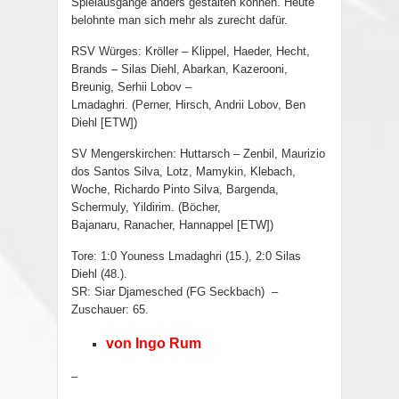
Spielausgänge anders gestalten können. Heute
belohnte man sich mehr als zurecht dafür.
RSV Würges:
Kröller
–
Klippel, Haeder, Hecht,
Brands – Silas Diehl, Abarkan, Kazerooni,
Breunig, Serhii Lobov –
Lmadaghri.
(
Perner,
Hirsch, Andrii Lobov
, Ben
Diehl [ETW])
S
V Mengerskirchen: Huttarsch
–
Zenbil, Maurizio
dos Santos Silva, Lotz, Mamykin, Klebach,
Woche, Richardo Pinto Silva, Bargenda,
Schermuly, Yildirim.
(
Böcher,
Bajanaru,
Ranacher, Hannappel [ETW])
T
ore:
1:0 Youness Lmadaghri (15.), 2:0 Silas
Diehl (48.).
SR:
Siar Djamesched
(
FG Seckbach
)
–
Zuschauer:
65.
von Ingo Rum
–