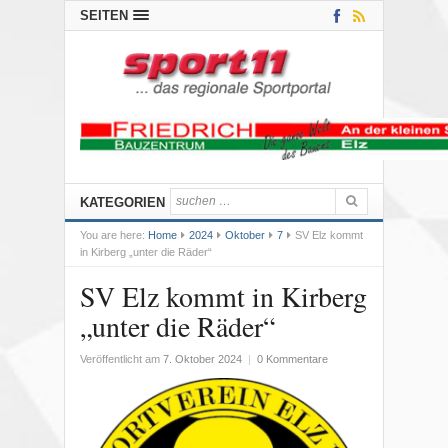
SEITEN
KATEGORIEN
You are here:
Home
2024
Oktober
7
SV Elz kommt
in Kirberg „unter die Räder“
SV Elz kommt in Kirberg
„unter die Räder“
Veröffentlicht am
7. Oktober 2024
|
0 Kommentare