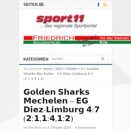
SEITEN
KATEGORIEN
You are here:
Home
2024
Oktober
6
𝗚𝗼𝗹𝗱𝗲𝗻
𝗦𝗵𝗮𝗿𝗸𝘀 𝗠𝗲𝗰𝗵𝗲𝗹𝗲𝗻 – 𝗘𝗚 𝗗𝗶𝗲𝘇-𝗟𝗶𝗺𝗯𝘂𝗿𝗴 𝟰:𝟳
(𝟮:𝟭,𝟭:𝟰,𝟭:𝟮)
𝗚𝗼𝗹𝗱𝗲𝗻 𝗦𝗵𝗮𝗿𝗸𝘀
𝗠𝗲𝗰𝗵𝗲𝗹𝗲𝗻 – 𝗘𝗚
𝗗𝗶𝗲𝘇-𝗟𝗶𝗺𝗯𝘂𝗿𝗴 𝟰:𝟳
(𝟮:𝟭,𝟭:𝟰,𝟭:𝟮)
Veröffentlicht am
6. Oktober 2024
|
0 Kommentare