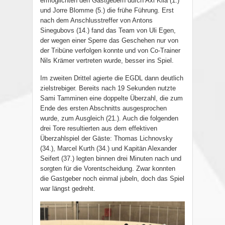
ermöglichten den Gastgebern durch Axl Kila (1.)
und Jorre Blomme (5.) die frühe Führung. Erst
nach dem Anschlusstreffer von Antons
Sinegubovs (14.) fand das Team von Uli Egen,
der wegen einer Sperre das Geschehen nur von
der Tribüne verfolgen konnte und von Co-Trainer
Nils Krämer vertreten wurde, besser ins Spiel.
Im zweiten Drittel agierte die EGDL dann deutlich
zielstrebiger. Bereits nach 19 Sekunden nutzte
Sami Tamminen eine doppelte Überzahl, die zum
Ende des ersten Abschnitts ausgesprochen
wurde, zum Ausgleich (21.). Auch die folgenden
drei Tore resultierten aus dem effektiven
Überzahlspiel der Gäste: Thomas Lichnovsky
(34.), Marcel Kurth (34.) und Kapitän Alexander
Seifert (37.) legten binnen drei Minuten nach und
sorgten für die Vorentscheidung. Zwar konnten
die Gastgeber noch einmal jubeln, doch das Spiel
war längst gedreht.