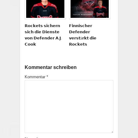
𝗥𝗼𝗰𝗸𝗲𝘁𝘀 𝘀𝗶𝗰𝗵𝗲𝗿𝗻
𝗙𝗶𝗻𝗻𝗶𝘀𝗰𝗵𝗲𝗿
𝘀𝗶𝗰𝗵 𝗱𝗶𝗲 𝗗𝗶𝗲𝗻𝘀𝘁𝗲
𝗗𝗲𝗳𝗲𝗻𝗱𝗲𝗿
𝘃𝗼𝗻 𝗗𝗲𝗳𝗲𝗻𝗱𝗲𝗿 𝗔.𝗝.
𝘃𝗲𝗿𝘀𝘁ä𝗿𝗸𝘁 𝗱𝗶𝗲
𝗖𝗼𝗼𝗸
𝗥𝗼𝗰𝗸𝗲𝘁𝘀
Kommentar schreiben
Kommentar
*