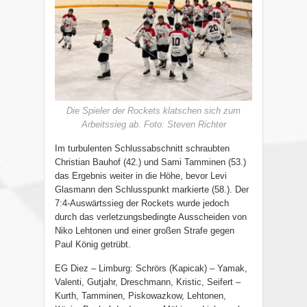
Die Spieler der Rockets klatschen sich zum
Arbeitssieg ab. Foto: Steven Richter
Im turbulenten Schlussabschnitt schraubten
Christian Bauhof (42.) und Sami Tamminen (53.)
das Ergebnis weiter in die Höhe, bevor Levi
Glasmann den Schlusspunkt markierte (58.). Der
7:4-Auswärtssieg der Rockets wurde jedoch
durch das verletzungsbedingte Ausscheiden von
Niko Lehtonen und einer großen Strafe gegen
Paul König getrübt.
EG Diez – Limburg: Schrörs (Kapicak) – Yamak,
Valenti, Gutjahr, Dreschmann, Kristic, Seifert –
Kurth, Tamminen, Piskowazkow, Lehtonen,