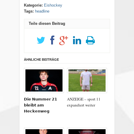
Kategorie:
Eishockey
Tags:
headline
Teile diesen Beitrag
ÄHNLICHE BEITRÄGE
𝗗𝗶𝗲 𝗡𝘂𝗺𝗺𝗲𝗿 𝟮𝟭
ANZEIGE – sport 11
𝗯𝗹𝗲𝗶𝗯𝘁 𝗮𝗺
expandiert weiter
𝗛𝗲𝗰𝗸𝗲𝗻𝘄𝗲𝗴