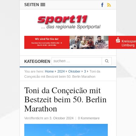
SEITEN
KATEGORIEN
You are here:
Home
2024
Oktober
3
Toni da
Conçeicão mit Bestzeit beim 50. Berlin Marathon
Toni da Conçeicão mit
Bestzeit beim 50. Berlin
Marathon
Veröffentlicht am
3. Oktober 2024
|
0 Kommentare