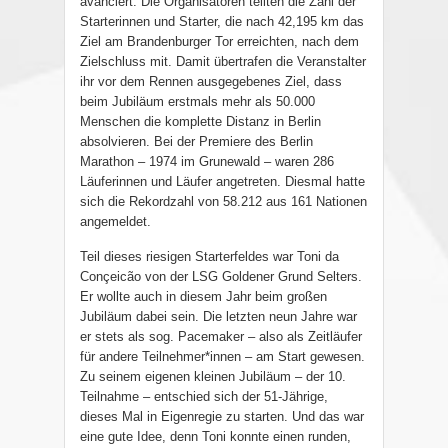
avanciert. Die Organisatoren teilten die Zahl der
Starterinnen und Starter, die nach 42,195 km das
Ziel am Brandenburger Tor erreichten, nach dem
Zielschluss mit. Damit übertrafen die Veranstalter
ihr vor dem Rennen ausgegebenes Ziel, dass
beim Jubiläum erstmals mehr als 50.000
Menschen die komplette Distanz in Berlin
absolvieren. Bei der Premiere des Berlin
Marathon – 1974 im Grunewald – waren 286
Läuferinnen und Läufer angetreten. Diesmal hatte
sich die Rekordzahl von 58.212 aus 161 Nationen
angemeldet.
Teil dieses riesigen Starterfeldes war Toni da
Conçeicão von der LSG Goldener Grund Selters.
Er wollte auch in diesem Jahr beim großen
Jubiläum dabei sein. Die letzten neun Jahre war
er stets als sog. Pacemaker – also als Zeitläufer
für andere Teilnehmer*innen – am Start gewesen.
Zu seinem eigenen kleinen Jubiläum – der 10.
Teilnahme – entschied sich der 51-Jährige,
dieses Mal in Eigenregie zu starten. Und das war
eine gute Idee, denn Toni konnte einen runden,