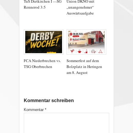
TuS Dietkirchen I —SG
Union DKNO mit
Rennerod 3:5
„unangenehmer“
Auswärtsaufgabe
FCA Niederbrechen vs.
Sommerfest auf dem
TSG Oberbrechen
Bolzplatz in Heringen
am 8. August
Kommentar schreiben
Kommentar
*