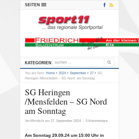
SEITEN
KATEGORIEN
You are here:
Home
2024
September
27
SG
Heringen /Mensfelden – SG Nord am Sonntag
SG Heringen
/Mensfelden – SG Nord
am Sonntag
Veröffentlicht am
27. September 2024
|
0 Kommentare
Am Sonntag 29.09.24 um 15:00 Uhr in