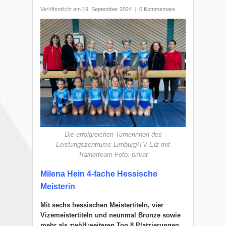
Veröffentlicht am
19. September 2024
|
0 Kommentare
Die erfolgreichen Turnerinnen des
Leistungszentrums Limburg/TV Elz mit
Trainerteam Foto: privat
Milena Hein 4-fache Hessische
Meisterin
Mit sechs hessischen Meistertiteln, vier
Vizemeistertiteln und neunmal Bronze sowie
mehr als zwölf weiteren Top 8 Platzierungen