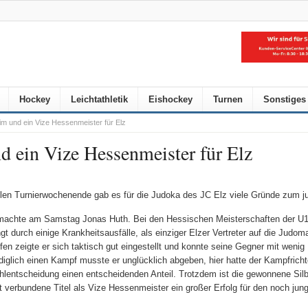
Hockey
Leichtathletik
Eishockey
Turnen
Sonstiges
eim und ein Vize Hessenmeister für Elz
d ein Vize Hessenmeister für Elz
len Turnierwochenende gab es für die Judoka des JC Elz viele Gründe zum ju
machte am Samstag Jonas Huth. Bei den Hessischen Meisterschaften der U1
ngt durch einige Krankheitsausfälle, als einziger Elzer Vertreter auf die Judoma
en zeigte er sich taktisch gut eingestellt und konnte seine Gegner mit weni
diglich einen Kampf musste er unglücklich abgeben, hier hatte der Kampfricht
ehlentscheidung einen entscheidenden Anteil. Trotzdem ist die gewonnene Sil
t verbundene Titel als Vize Hessenmeister ein großer Erfolg für den noch jun