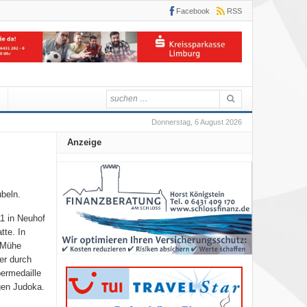
Facebook
RSS
Donnerstag, 6 August 2026
Anzeige
beln.
1 in Neuhof
tte. In
g Mühe
er durch
bermedaille
gen Judoka.