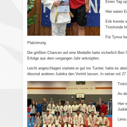
Einen Tag spä
Hier waren E
Erik konnte 
Trostrunde h
Für Tymur lie
Platzierung.
Die größten Chancen auf eine Medaille hatte sicherlich Ben 
Erfolge aus dem vergangen Jahr anknüpfen.
Leicht angeschlagen startete er gut ins Turnier, hatte es a
diesmal anderen Judoka den Vortritt lassen. In seiner mit 2
Trotz
An di
Hier 
Judok
Lena 