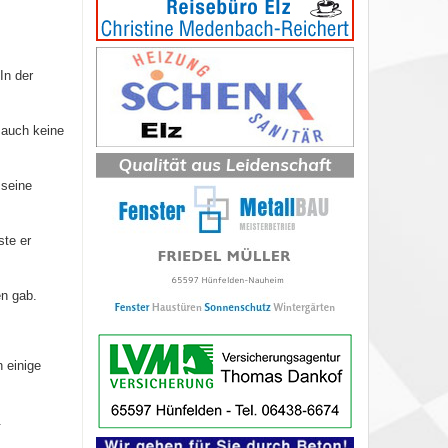
In der
 auch keine
 seine
ste er
en gab.
 einige
.