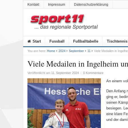
Kontakt
Impressum
Datenschutzerklärung
Start
Fussball
Fußballtabelle
Tischtennis
You are here:
Home
2024
September
11
Viele Medailen in Ingelh
Viele Medailen in Ingelheim un
Veröffentlicht am
11. September 2024
|
0 Kommentare
An einem vol
Den Anfang 
ging er, bedi
seinen Kämpf
besiegen. Le
eine klare F
und der dami