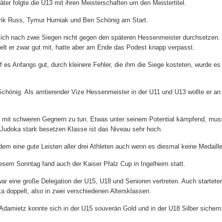
ter folgte die U13 mit ihren Meisterschaften um den Meistertitel.
rik Russ, Tymur Hurniak und Ben Schönig am Start.
sich nach zwei Siegen nicht gegen den späteren Hessenmeister durchsetzen. 
ielt er zwar gut mit, hatte aber am Ende das Podest knapp verpasst.
f es Anfangs gut, durch kleinere Fehler, die ihm die Siege kosteten, wurde es
Schönig. Als amtierender Vize Hessenmeister in der U11 und U13 wollte er an
ber mit schweren Gegnern zu tun. Etwas unter seinem Potential kämpfend, mus
7 Judoka stark besetzen Klasse ist das Niveau sehr hoch.
dem eine gute Leisten aller drei Athleten auch wenn es diesmal keine Medaill
esem Sonntag fand auch der Kaiser Pfalz Cup in Ingelheim statt.
war eine große Delegation der U15, U18 und Senioren vertreten. Auch starteten
a doppelt, also in zwei verschiedenen Altersklassen.
Adamietz konnte sich in der U15 souverän Gold und in der U18 Silber sichern