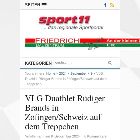
SEITEN
KATEGORIEN
You are here:
Home
2024
September
9
VLG
Duathlet Rüdiger Brands in Zofingen/Schweiz auf dem
Treppchen
VLG Duathlet Rüdiger
Brands in
Zofingen/Schweiz auf
dem Treppchen
Veröffentlicht am
9. September 2024
|
0 Kommentare