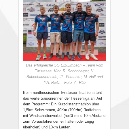
Das erfolgreiche SG Elz/Limbach – Team vom
Twistesee. Vlnr: R. Schönberger, N.
Babenhauserheide, JL. Ferschke, M. Holl und
YN. Reitz – Foto: A. Rüb
Beim nordhessischen Twistesee-Triathlon steht
das vierte Saisonrennen der Hessenliga an. Auf
dem Programm: Ein Kurzdistanztriathlon über
1,5km Schwimmen, 40Km (700Hm) Radfahren
mit Windschattenverbot (heißt mind 10m Abstand
zum Vorausfahrenden einhalten oder zügig
überholen) und 10km Laufen.