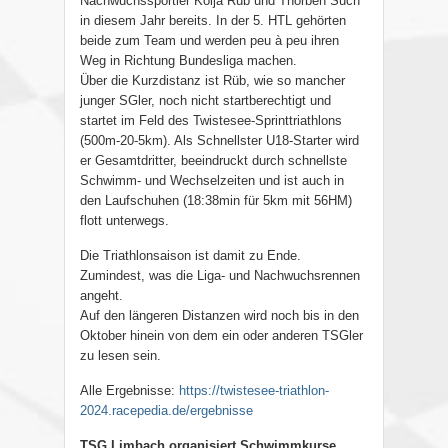
Nachwuchssportler Kolja Rüb und Thorben Such
in diesem Jahr bereits. In der 5. HTL gehörten
beide zum Team und werden peu à peu ihren
Weg in Richtung Bundesliga machen.
Über die Kurzdistanz ist Rüb, wie so mancher
junger SGler, noch nicht startberechtigt und
startet im Feld des Twistesee-Sprinttriathlons
(500m-20-5km). Als Schnellster U18-Starter wird
er Gesamtdritter, beeindruckt durch schnellste
Schwimm- und Wechselzeiten und ist auch in
den Laufschuhen (18:38min für 5km mit 56HM)
flott unterwegs.
Die Triathlonsaison ist damit zu Ende.
Zumindest, was die Liga- und Nachwuchsrennen
angeht.
Auf den längeren Distanzen wird noch bis in den
Oktober hinein von dem ein oder anderen TSGler
zu lesen sein.
Alle Ergebnisse:
https://twistesee-triathlon-
2024.racepedia.de/ergebnisse
TSG Limbach organisiert Schwimmkurse