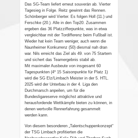
Das SG-Team liefert erneut souverän ab. Vierter
Tagesieg in Folge. Reitz gewinnt das Rennen.
Schönberger wird Vierter. Es folgen Holl (11.) und
Ferschke (20.). Alle in den Top20. Zusammen
ergeben das 36 Platzzifferpunkte, was in etwa
vergleichbar mit der Tordifferenz beim Fußball ist.
Wieder hat kein Team weniger, auch wenn die
Naunheimer Konkurrenz (50) diesmal nah dran
war. Nils erreicht das Ziel als 49. von 75 Startern
und sichert das Teamergebnis stabil ab.
Mit maximaler Ausbeute von insgesamt 60
Tagespunkten (4* 15 Saisonpunkte für Platz 1)
wird die SG Elz/Limbach Meister in der 5. HTL.
2025 wird der Unterbau in der 4. Liga den
Durchmarsch anpeilen, um für die
Bundesligareserve möglichst attraktive und
herausfordende Wettkämpfe bieten zu können, in
denen wertvolle Rennerfahrung gesammelt
werden kann.
Von diesem besonderen „Talentschuppenkonzept“
der TSG Limbach profitierten die