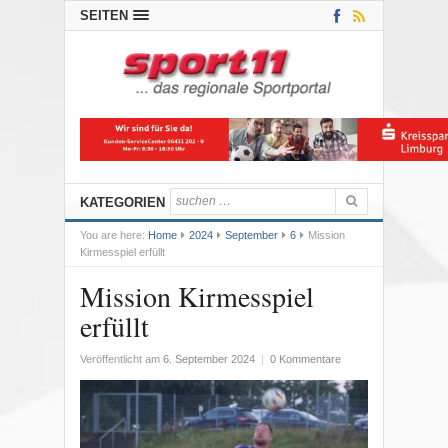
SEITEN
KATEGORIEN
You are here:
Home
2024
September
6
Mission
Kirmesspiel erfüllt
Mission Kirmesspiel
erfüllt
Veröffentlicht am
6. September 2024
|
0 Kommentare