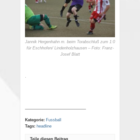
Jannik Hergenhahn m. beim Torabschluß zum 1:0
für Eschhofen/ Lindenholzhausen – Foto: Franz-
Josef Blatt
.
———————————————
Kategorie:
Fussball
Tags:
headline
Teile diesen Beitrag