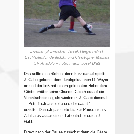
Zweikampf zwischen Jannik Hergenhahn l.
Eschhofen/Lindenholzh. und Christopher Mabiala
SV Anadolu – Foto: Franz_Josef Blatt
Das sollte sich rächen, denn kurz darauf spielte
J. Gabb gekonnt dem durchgelaufenen D. Weyer
an und der ließ mit einem gekonnten Heber dem
Gästetorhüter keine Chance. Gleich darauf die
Vorentscheidung, als wiederum J. Gabb diesmal
T. Petri flach anspielte und der das 3:1
erzielte. Danach passierte bis zur Pause nichts
Zählbares außer einem Lattentreffer durch J.
Gabb.
Direkt nach der Pause zunächst dann die Gäste