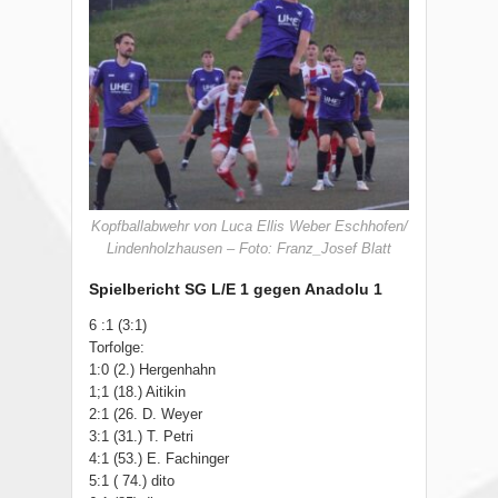
Kopfballabwehr von Luca Ellis Weber Eschhofen/
Lindenholzhausen – Foto: Franz_Josef Blatt
Spielbericht SG L/E 1 gegen Anadolu 1
6 :1 (3:1)
Torfolge:
1:0 (2.) Hergenhahn
1;1 (18.) Aitikin
2:1 (26. D. Weyer
3:1 (31.) T. Petri
4:1 (53.) E. Fachinger
5:1 ( 74.) dito