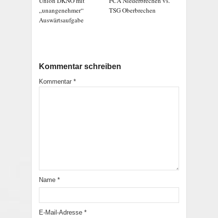
Union DKNO mit
FCA Niederbrechen vs.
„unangenehmer“
TSG Oberbrechen
Auswärtsaufgabe
Kommentar schreiben
Kommentar
*
Name
*
E-Mail-Adresse
*