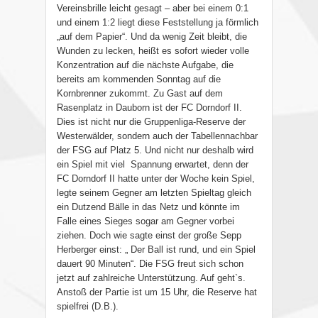
Vereinsbrille leicht gesagt – aber bei einem 0:1
und einem 1:2 liegt diese Feststellung ja förmlich
„auf dem Papier“. Und da wenig Zeit bleibt, die
Wunden zu lecken, heißt es sofort wieder volle
Konzentration auf die nächste Aufgabe, die
bereits am kommenden Sonntag auf die
Kornbrenner zukommt. Zu Gast auf dem
Rasenplatz in Dauborn ist der FC Dorndorf II.
Dies ist nicht nur die Gruppenliga-Reserve der
Westerwälder, sondern auch der Tabellennachbar
der FSG auf Platz 5. Und nicht nur deshalb wird
ein Spiel mit viel
Spannung erwartet, denn der
FC Dorndorf II hatte unter der Woche kein Spiel,
legte seinem Gegner am letzten Spieltag gleich
ein Dutzend Bälle in das Netz und könnte im
Falle eines Sieges sogar am Gegner vorbei
ziehen. Doch wie sagte einst der große Sepp
Herberger einst: „ Der Ball ist rund, und ein Spiel
dauert 90 Minuten“. Die FSG freut sich schon
jetzt auf zahlreiche Unterstützung. Auf geht`s.
Anstoß der Partie ist um 15 Uhr, die Reserve hat
spielfrei (D.B.).