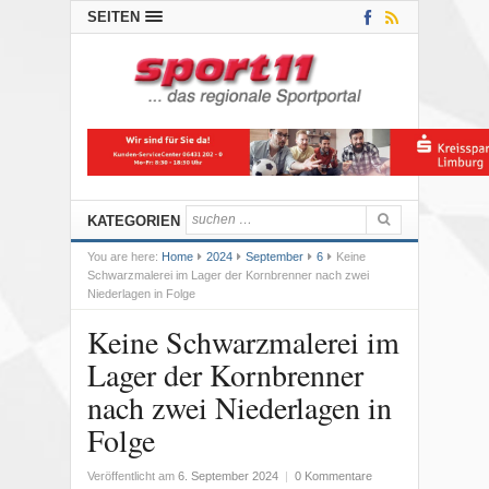
SEITEN
KATEGORIEN
You are here:
Home
2024
September
6
Keine
Schwarzmalerei im Lager der Kornbrenner nach zwei
Niederlagen in Folge
Keine Schwarzmalerei im
Lager der Kornbrenner
nach zwei Niederlagen in
Folge
Veröffentlicht am
6. September 2024
|
0 Kommentare