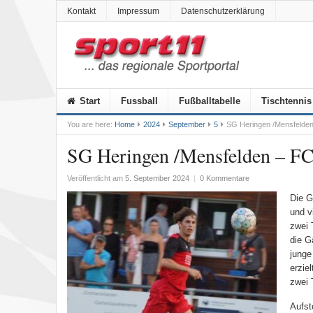
Kontakt
Impressum
Datenschutzerklärung
Start
Fussball
Fußballtabelle
Tischtennis
You are here:
Home
2024
September
5
SG Heringen /Mensfelden 
SG Heringen /Mensfelden – FC 
Veröffentlicht am
5. September 2024
|
0 Kommentare
Die G
und v
zwei 
die G
junge
erzie
zwei 
Aufst