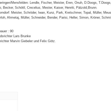
ringen/Mensfelden: Lendle, Fischer, Meister, Eren, Onuh, D.Doogs, T.Doogs,
, Becker, Schöttl, Crecelius, Mester, Kaiser, Henriti, Pätzold,Brunn.
rndorf: Meister, Schröder, Iwan, Kunz, Park, Kretschmer, Topal, Müller, Meus
rloh, Ahmetaj, Müller, Schneider, Bender, Parisi, Heller, Simon, Kröner, Schmit
auer : 90
dsrichter Lars Brunke
nrichter Marvin Giebeler und Felix Götz.