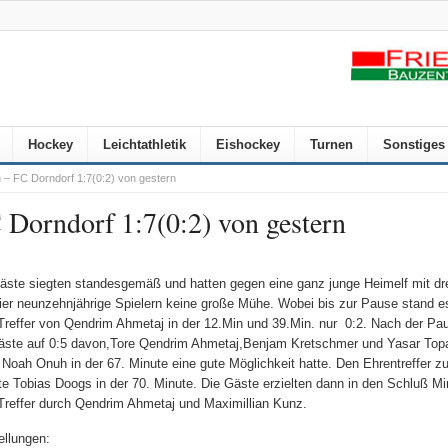
Hockey
Leichtathletik
Eishockey
Turnen
Sonstiges
– FC Dorndorf 1:7(0:2) von gestern
Dorndorf 1:7(0:2) von gestern
äste siegten standesgemäß und hatten gegen eine ganz junge Heimelf mit dr
ier neunzehnjährige Spielern keine große Mühe. Wobei bis zur Pause stand e
Treffer von Qendrim Ahmetaj in der 12.Min und 39.Min. nur 0:2. Nach der P
äste auf 0:5 davon,Tore Qendrim Ahmetaj,Benjam Kretschmer und Yasar Topa
 Noah Onuh in der 67. Minute eine gute Möglichkeit hatte. Den Ehrentreffer z
lte Tobias Doogs in der 70. Minute. Die Gäste erzielten dann in den Schluß M
Treffer durch Qendrim Ahmetaj und Maximillian Kunz.
ellungen: