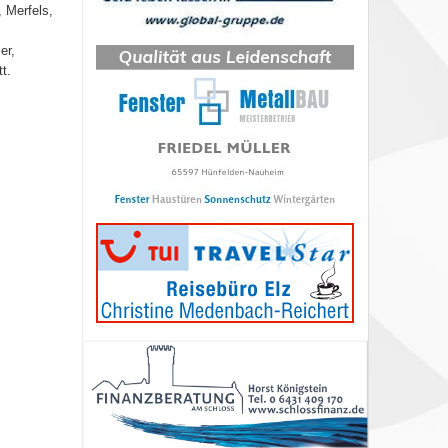
 Merfels,
er,
t.