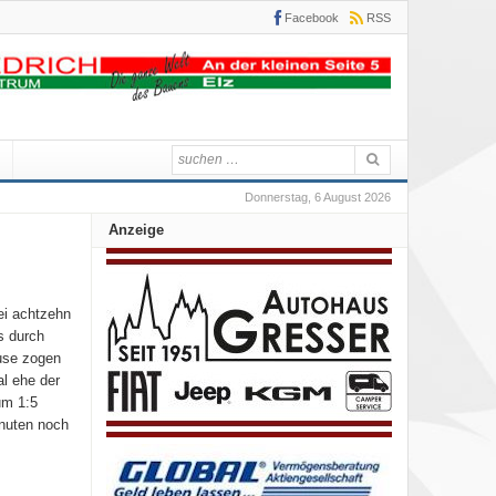
Facebook
RSS
Donnerstag, 6 August 2026
Anzeige
ei achtzehn
s durch
ause zogen
l ehe der
um 1:5
inuten noch