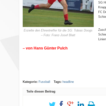
SG He
Knapp
FC Do
Schie
Zusch
Erzielte den Ehrentreffer für die SG: Tobias Doogs
Schie
– Foto: Franz-Josef Blatt
Linie
– von Hans Günter Pulch
Kategorie:
Fussball
Tags:
headline
Teile diesen Beitrag