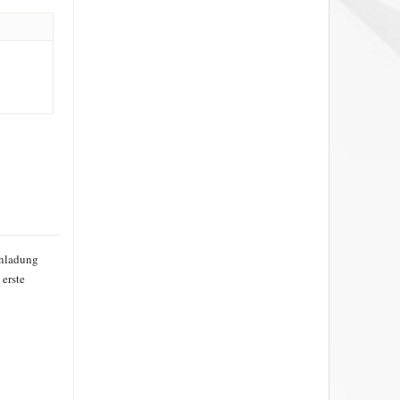
inladung
erste