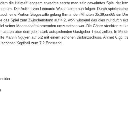
dem die Heimelf langsam erwachte setzte man sein gewohntes Spiel der letz
en um. Der Auftritt von Leonardo Weiss sollte nun folgen. Durch spielerisch
auch eine Portion Siegeswille gelang Ihm in den Minuten 35,39,und65 ein Dr
te das Spiel zum Zwischenstand auf 4:2, wohl wissend das dies nur durch exz
iel seiner Mannschaftskameraden umzusetzen war. Die Gäste steckten zu kei
 mussten aber dem jetzt stark aufspielenden Gastgeber Tribut zollen. In Minut
hte Marvin Nguyen auf 5:2 mit einem schönen Distanzschuss. Ahmet Cigci tra
m schönen Kopfball zum 7:2 Endstand.
hneider
s