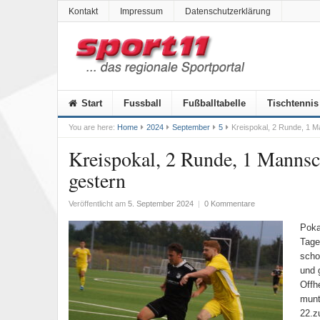
Kontakt
Impressum
Datenschutzerklärung
Start
Fussball
Fußballtabelle
Tischtennis
You are here:
Home
2024
September
5
Kreispokal, 2 Runde, 1 
Kreispokal, 2 Runde, 1 Manns
gestern
Veröffentlicht am
5. September 2024
|
0 Kommentare
Poka
Tage
scho
und 
Offh
munt
22.z