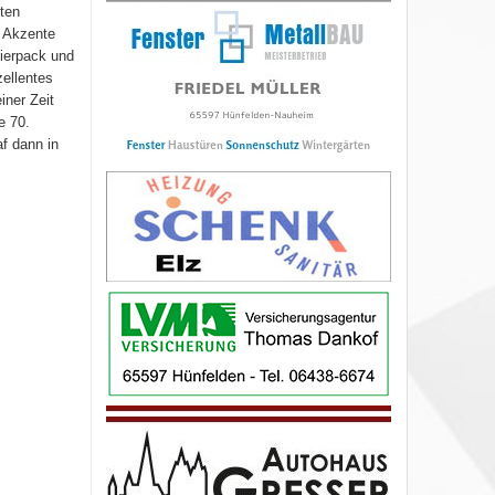
ten
e Akzente
eierpack und
ellentes
ner Zeit
e 70.
f dann in