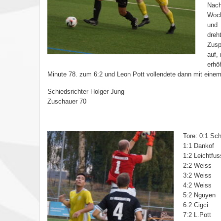
Nach
Woch
und 
dreh
Zusp
auf,
erhö
Minute 78. zum 6:2 und Leon Pott vollendete dann mit eine
Schiedsrichter Holger Jung
Zuschauer 70
Tore: 0:1 Sc
1:1 Dankof
1:2 Leichtfus
2:2 Weiss
3:2 Weiss
4:2 Weiss
5:2 Nguyen
6:2 Cigci
7:2 L.Pott