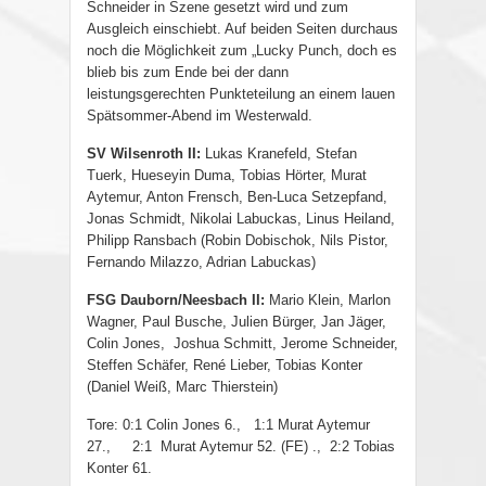
Schneider in Szene gesetzt wird und zum
Ausgleich einschiebt. Auf beiden Seiten durchaus
noch die Möglichkeit zum „Lucky Punch, doch es
blieb bis zum Ende bei der dann
leistungsgerechten Punkteteilung an einem lauen
Spätsommer-Abend im Westerwald.
SV Wilsenroth II:
Lukas Kranefeld, Stefan
Tuerk, Hueseyin Duma, Tobias Hörter, Murat
Aytemur, Anton Frensch, Ben-Luca Setzepfand,
Jonas Schmidt, Nikolai Labuckas, Linus Heiland,
Philipp Ransbach (Robin Dobischok, Nils Pistor,
Fernando Milazzo, Adrian Labuckas)
FSG Dauborn/Neesbach II:
Mario Klein, Marlon
Wagner, Paul Busche, Julien Bürger, Jan Jäger,
Colin Jones,
Joshua Schmitt, Jerome Schneider,
Steffen Schäfer, René Lieber, Tobias Konter
(Daniel Weiß, Marc Thierstein)
Tore: 0:1 Colin Jones 6., 1:1 Murat Aytemur
27., 2:1 Murat Aytemur 52. (FE) ., 2:2 Tobias
Konter 61.