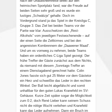
nach der Urlaubsheimreise direkt auf den
heimischen Sportplatz fand, war die Freude auf
beiden Seiten sehr groß und es wurde ein
lustiges „Schwätzje“ gehalle. Doch im
Vordergrund stand ja das Spiel in der Kreisliga C,
Gruppe 3. Das Ziel bei beiden Teams vor der
Partie war klar: Ausschwitzen des „Rest-
Alkohols“ vom jeweiligen Festwochenende – auf
der einen Seite die Zeltkirmes und bei den
angereisten Kornbrennern der „Daawener Maad“.
Und um es vornweg zu nehmen, beide Teams
haben ein ordentliches C-Liga Spiel gezeigt. Der
frühe Treffer der Gäste zunächst aus dem Nichts,
da niemand mit diesem „Sonntags-Treffer an
einem Dienstagabend gerechnet hatte. Colin
Jones fasste sich gut 25 Meter vor dem Gästetor
ein Herz und schweißte das Leder in den rechten
Winkel. Der Ball leicht abgefälscht und somit
unhaltbar für den guten Lukas Kranefeld im SV-
Gehäuse. Kurze Zeit später sogar die Möglichkeit
zum 0:2, doch René Lieber kann seinem Schuss
nicht die nötige Wucht verleihen und Kranefeld
kann das Leder aufnehmen. Dann ein Bruch im