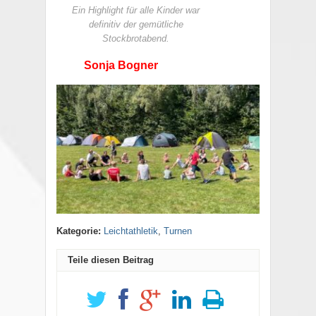
Ein Highlight für alle Kinder war
definitiv der gemütliche
Stockbrotabend.
Sonja Bogner
Kategorie:
Leichtathletik
,
Turnen
Teile diesen Beitrag