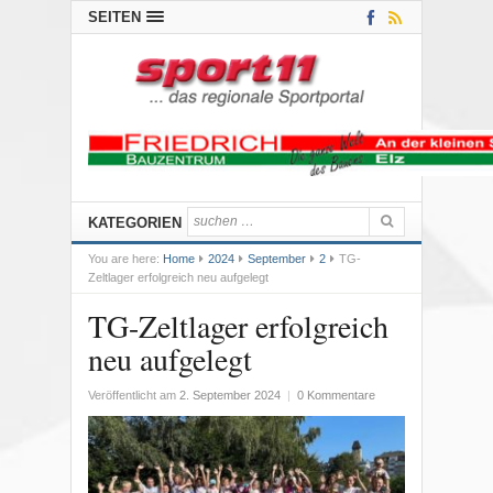
SEITEN
KATEGORIEN
You are here:
Home
2024
September
2
TG-
Zeltlager erfolgreich neu aufgelegt
TG-Zeltlager erfolgreich
neu aufgelegt
Veröffentlicht am
2. September 2024
|
0 Kommentare