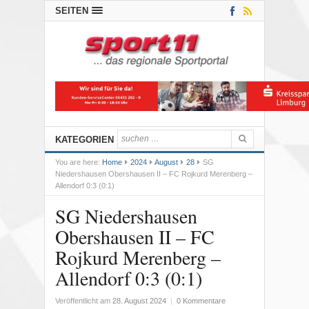
SEITEN
KATEGORIEN
You are here:
Home
2024
August
28
SG
Niedershausen Obershausen II – FC Rojkurd Merenberg –
Allendorf 0:3 (0:1)
SG Niedershausen
Obershausen II – FC
Rojkurd Merenberg –
Allendorf 0:3 (0:1)
Veröffentlicht am
28. August 2024
|
0 Kommentare