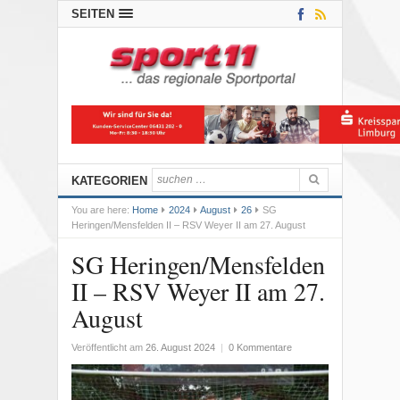
SEITEN
KATEGORIEN
You are here:
Home
2024
August
26
SG
Heringen/Mensfelden II – RSV Weyer II am 27. August
SG Heringen/Mensfelden
II – RSV Weyer II am 27.
August
Veröffentlicht am
26. August 2024
|
0 Kommentare