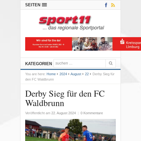
SEITEN
KATEGORIEN
You are here:
Home
2024
August
22
Derby Sieg für
den FC Waldbrunn
Derby Sieg für den FC
Waldbrunn
Veröffentlicht am
22. August 2024
|
0 Kommentare