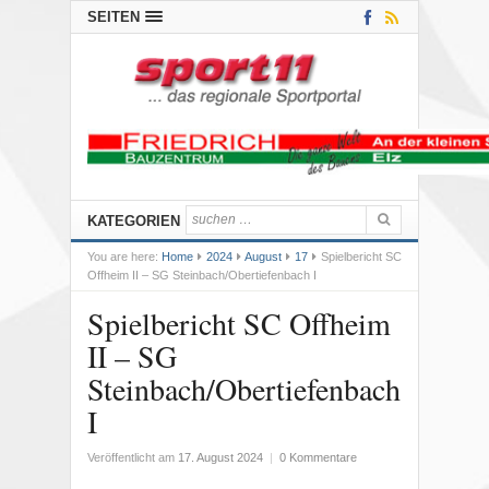
SEITEN
KATEGORIEN
You are here:
Home
2024
August
17
Spielbericht SC
Offheim II – SG Steinbach/Obertiefenbach I
Spielbericht SC Offheim
II – SG
Steinbach/Obertiefenbach
I
Veröffentlicht am
17. August 2024
|
0 Kommentare