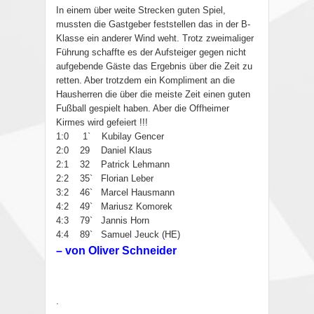
In einem über weite Strecken guten Spiel,
mussten die Gastgeber feststellen das in der B-
Klasse ein anderer Wind weht. Trotz zweimaliger
Führung schaffte es der Aufsteiger gegen nicht
aufgebende Gäste das Ergebnis über die Zeit zu
retten. Aber trotzdem ein Kompliment an die
Hausherren die über die meiste Zeit einen guten
Fußball gespielt haben. Aber die Offheimer
Kirmes wird gefeiert !!!
1:0 1` Kubilay Gencer
2:0 29 Daniel Klaus
2:1 32 Patrick Lehmann
2:2 35` Florian Leber
3:2 46` Marcel Hausmann
4:2 49` Mariusz Komorek
4:3 79` Jannis Horn
4:4 89` Samuel Jeuck (HE)
– von Oliver Schneider
.