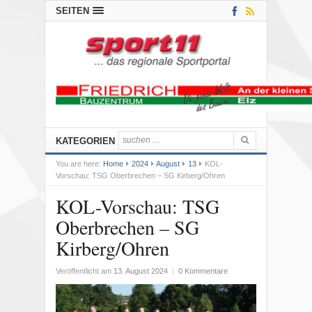
SEITEN
KATEGORIEN
You are here:
Home
2024
August
13
KOL-
Vorschau: TSG Oberbrechen – SG Kirberg/Ohren
KOL-Vorschau: TSG
Oberbrechen – SG
Kirberg/Ohren
Veröffentlicht am
13. August 2024
|
0 Kommentare