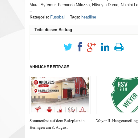
Murat Aytemur, Fernando Milazzo, Hüseyin Durna, Nikolai L
–
Kategorie:
Fussball
Tags:
headline
Teile diesen Beitrag
ÄHNLICHE BEITRÄGE
Sommerfest auf dem Bolzplatz in
Weyer II -Hangenmeiling
Heringen am 8. August