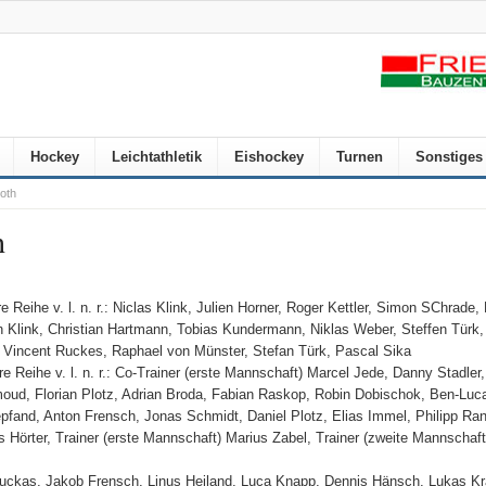
Hockey
Leichtathletik
Eishockey
Turnen
Sonstiges
oth
h
re Reihe v. l. n. r.: Niclas Klink, Julien Horner, Roger Kettler, Simon SChrade, 
n Klink, Christian Hartmann, Tobias Kundermann, Niklas Weber, Steffen Türk,
 Vincent Ruckes, Raphael von Münster, Stefan Türk, Pascal Sika
ere Reihe v. l. n. r.: Co-Trainer (erste Mannschaft) Marcel Jede, Danny Stadl
ud, Florian Plotz, Adrian Broda, Fabian Raskop, Robin Dobischok, Ben-Luc
pfand, Anton Frensch, Jonas Schmidt, Daniel Plotz, Elias Immel, Philipp Ra
s Hörter, Trainer (erste Mannschaft) Marius Zabel, Trainer (zweite Mannschaf
 Labuckas, Jakob Frensch, Linus Heiland, Luca Knapp, Dennis Hänsch, Lukas Kr