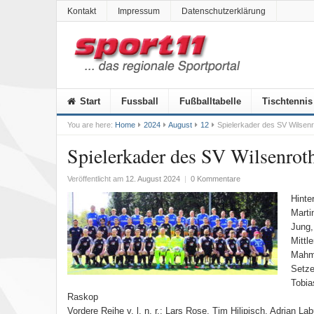
Kontakt
Impressum
Datenschutzerklärung
Start
Fussball
Fußballtabelle
Tischtennis
You are here:
Home
2024
August
12
Spielerkader des SV Wilsenr
Spielerkader des SV Wilsenrot
Veröffentlicht am
12. August 2024
|
0 Kommentare
Hinte
Marti
Jung,
Mittl
Mahmo
Setze
Tobia
Raskop
Vordere Reihe v. l. n. r.: Lars Rose, Tim Hilipisch, Adrian