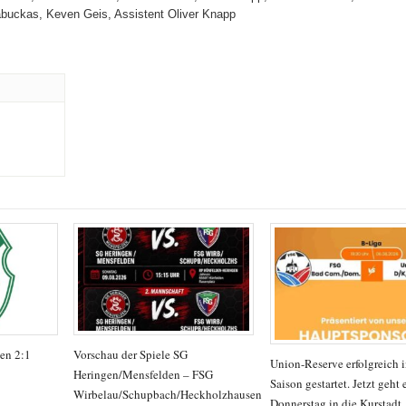
abuckas, Keven Geis, Assistent Oliver Knapp
en 2:1
Vorschau der Spiele SG
Union-Reserve erfolgreich i
Heringen/Mensfelden – FSG
Saison gestartet. Jetzt geht 
Wirbelau/Schupbach/Heckholzhausen
Donnerstag in die Kurstadt.