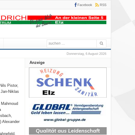
Facebook
RSS
Donnerstag, 6 August 2026
Anzeige
Nils Pistor,
 Jan-Niklas
er, Mahmoud
a
nsbach,
t) Alexander
ahnefeld,