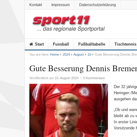
Kontakt
Impressum
Datenschutzerklärung
Start
Fussball
Fußballtabelle
Tischtennis
You are here:
Home
2024
August
10
Gute Besserung Dennis Br
Gute Besserung Dennis Breme
Veröffentlicht am
10. August 2024
|
0 Kommentare
Der 32 jähri
Heringen /Me
ausgehen dass
„Ob und wann
bleibt ab zu 
In erster Li
Vorsitzende 