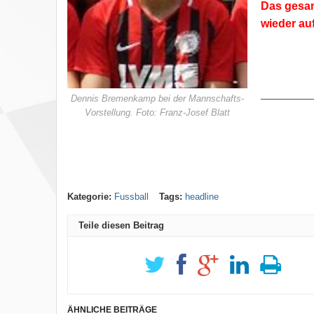
Das gesam
wieder auf
Dennis Bremenkamp bei der Mannschafts-
—————
Vorstellung. Foto: Franz-Josef Blatt
Kategorie:
Fussball
Tags:
headline
Teile diesen Beitrag
ÄHNLICHE BEITRÄGE