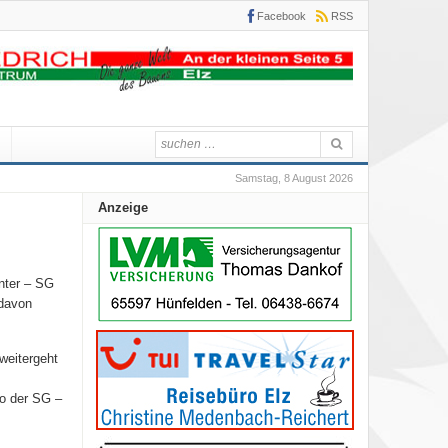
Facebook
RSS
Samstag, 8 August 2026
Anzeige
nter – SG
 davon
weitergeht
so der SG –