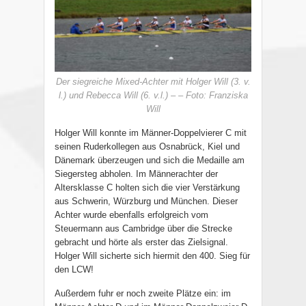
Der siegreiche Mixed-Achter mit Holger Will (3. v.
l.) und Rebecca Will (6. v.l.) – – Foto: Franziska
Will
Holger Will konnte im Männer-Doppelvierer C mit
seinen Ruderkollegen aus Osnabrück, Kiel und
Dänemark überzeugen und sich die Medaille am
Siegersteg abholen. Im Männerachter der
Altersklasse C holten sich die vier Verstärkung
aus Schwerin, Würzburg und München. Dieser
Achter wurde ebenfalls erfolgreich vom
Steuermann aus Cambridge über die Strecke
gebracht und hörte als erster das Zielsignal.
Holger Will sicherte sich hiermit den 400. Sieg für
den LCW!
Außerdem fuhr er noch zweite Plätze ein: im