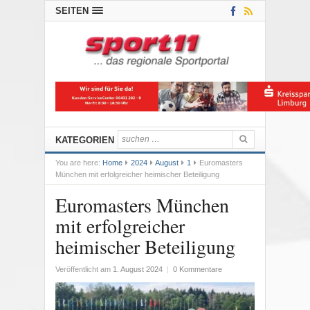
SEITEN
KATEGORIEN
You are here:
Home
2024
August
1
Euromasters
München mit erfolgreicher heimischer Beteiligung
Euromasters München
mit erfolgreicher
heimischer Beteiligung
Veröffentlicht am
1. August 2024
|
0 Kommentare