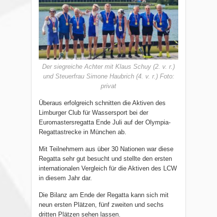
Der siegreiche Achter mit Klaus Schuy (2. v. r.)
und Steuerfrau Simone Haubrich (4. v. r.) Foto:
privat
Überaus erfolgreich schnitten die Aktiven des
Limburger Club für Wassersport bei der
Euromastersregatta Ende Juli auf der Olympia-
Regattastrecke in München ab.
Mit Teilnehmern aus über 30 Nationen war diese
Regatta sehr gut besucht und stellte den ersten
internationalen Vergleich für die Aktiven des LCW
in diesem Jahr dar.
Die Bilanz am Ende der Regatta kann sich mit
neun ersten Plätzen, fünf zweiten und sechs
dritten Plätzen sehen lassen.