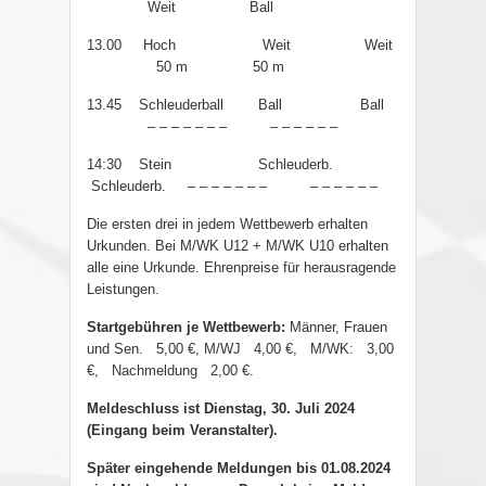
Weit
Ball
13.00 Hoch
Weit
Weit
50 m
50 m
13.45 Schleuderball
Ball
Ball
– – – – – – –
– – – – – –
14:30 Stein
Schleuderb.
Schleuderb.
– – – – – – –
– – – – – –
Die ersten drei in jedem Wettbewerb erhalten
Urkunden. Bei M/WK U12 + M/WK U10 erhalten
alle eine Urkunde. Ehrenpreise für herausragende
Leistungen.
Startgebühren je Wettbewerb:
Männer, Frauen
und Sen.
5,00 €, M/WJ
4,00 €,
M/WK:
3,00
€,
Nachmeldung
2,00 €.
Meldeschluss ist Dienstag, 30. Juli 2024
(Eingang beim Veranstalter).
Später eingehende Meldungen bis 01.08.2024