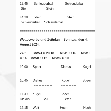
13.45 Schleuderball Schleuderball
Stein Stein
14:30 Stein Stein
Schleuderball Schleuderball
==============================================
Wettbewerbe und Zeitplan – Sonntag, den 4.
August 2024:
Zeit
M/WJ U 20/18
M/WJ U 16
M/WJ
U 14
M/WK U 12
M/WK U 10
10.00 Speer
Diskus
Kugel
– – – – – – –
– – – – – –
10:45 Diskus
Kugel
Speer
– – – – – – –
– – – – – –
11.30 Kugel
Speer
Diskus
Ball
Weit
12.15 Weit
Hoch
Hoch