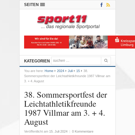
SEITEN
KATEGORIEN
You are here:
Home
2024
Juli
15
38.
Sommersportfest der Leichtathletikfreunde 1987 Villmar am
3. + 4. August
38. Sommersportfest der
Leichtathletikfreunde
1987 Villmar am 3. + 4.
August
Veröffentlicht am
15. Juli 2024
|
0 Kommentare