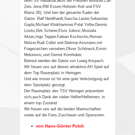
beim SV Hadamar,aktiv bei Preußen Münster,Carl
Zeis Jena,RW Essen,Holstein Kiel und FSV
Mainz 05). Und hier der gesamte Kader der
Gäste: Ralf Neidthardt,Sascha Lauter,Sebastian
Gajda,Michael Klinkhammer,Polat Yolfer,Dennis
Losito,Dirk Scherer,Elvis Julevic,Mustafa
Aktan,Ingo Tepper,Fabian Kschischo,Roman
Melzer,Rudi Collet und Dietmar Assmann,mit
Fragezeichen versehen,Oliver Schöneck,Ermin
Melunovic,und Gernot Kornhuber.
Betreut werden die Gäste von Luwig Anspach.
Wir freuen uns auf dieses attraktive AH Spiel auf
dem Top Rasenplatz in Heringen.
Und wie immer ist für eine gute Verköstigung auf
dem Sportplatz gesorgt.
Der Rasenplatz des TSV Heringen präsentiert
sich,auch Dank der vielen Helfer/Helferinen, in
einem top Zustand.
Wir freuen uns auf die beiden Mannschaften
sowie auf die Fans.Zuschauer und Sponsoren.
von Hans-Günter Pulch