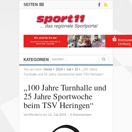
SEITEN
KATEGORIEN
You are here:
Home
2024
Juli
10
„100 Jahre
Turnhalle und 25 Jahre Sportwoche beim TSV Heringen“
„100 Jahre Turnhalle und
25 Jahre Sportwoche
beim TSV Heringen“
Veröffentlicht am
10. Juli 2024
|
0 Kommentare