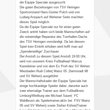
die Equipe Speciale ausgesucht.
Die guten Beziehungen von TSV Heringen
Sportvorstand Hans-Günter Pulch und von
Ludwig Anspach auf Wehener Seite machten
dieses Spiel möglich.
Da die Equipe Speciale nur für einen guten
Zweck antritt haben sich beide Mannschaften auf
die notwendige Reparatur des Turnhallen Dachs
des TSV Heringen verständigt. Da bei diesem
Spiel kein Eintritt erhoben wird hofft man auf
„Spendenwillige“ Zuschauer.
Der Anstoß zu diesem Spiel,Anstoß 19:00 Uhr,
wird von unserem Kreis Fußballwart Marcus
Kasteleiner und von dem Ex Profi des SV Wehen
Wiesbaden Rudi Collet( Mainz 05 ,Darmstadt 98
und SV Wehen) ausgeführt.
Der Mannschaftskader der Equipe Speciale hat
einige hochkarätige Spieler dabei ,darunter auch
zwei ehemalige Trainer aus dem Fußballkreis
Limburg/Weilburg wie Michael Sauer( FC
Waldbrunn als Spielertrainer,aktiv bei FSV Mainz
05 und SV Wehen) sowie Stefan Kühne(Trainer