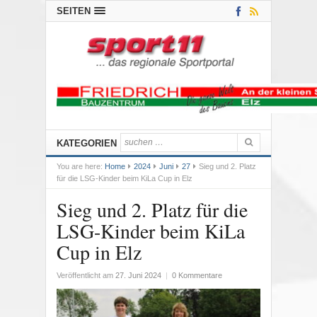
SEITEN
KATEGORIEN
You are here:
Home
2024
Juni
27
Sieg und 2. Platz
für die LSG-Kinder beim KiLa Cup in Elz
Sieg und 2. Platz für die
LSG-Kinder beim KiLa
Cup in Elz
Veröffentlicht am
27. Juni 2024
|
0 Kommentare