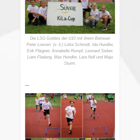
Die LSG Goldies der U10 mit ihrem Betreuer
Peter Loeven: (v. li.) Lotta Schmidt, Ida Hundler,
Erik Fliegner, Annabelle Rumpf, Leonard Sieber,
Liam Fladung, Max Hundler, Lara Noll und Maja
Sturm.
—