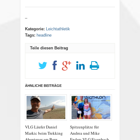
–
Kategorie:
Leichtathletik
Tags:
headline
Teile diesen Beitrag
ÄHNLICHE BEITRÄGE
VLG Läufer Daniel
Spitzenplätze für
Markic beim Trekking
Andrea und Mike
Abenteuer am Berg
Enders VLG Eisenbach