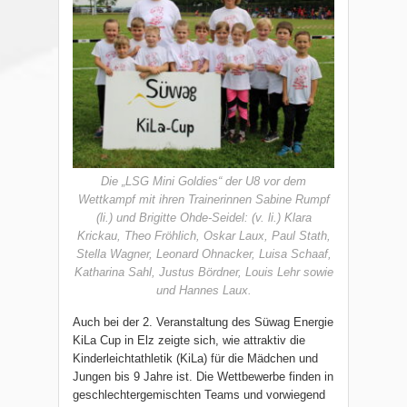
Die „LSG Mini Goldies“ der U8 vor dem
Wettkampf mit ihren Trainerinnen Sabine Rumpf
(li.) und Brigitte Ohde-Seidel: (v. li.) Klara
Krickau, Theo Fröhlich, Oskar Laux, Paul Stath,
Stella Wagner, Leonard Ohnacker, Luisa Schaaf,
Katharina Sahl, Justus Bördner, Louis Lehr sowie
und Hannes Laux.
Auch bei der 2. Veranstaltung des Süwag Energie
KiLa Cup in Elz zeigte sich, wie attraktiv die
Kinderleichtathletik (KiLa) für die Mädchen und
Jungen bis 9 Jahre ist. Die Wettbewerbe finden in
geschlechtergemischten Teams und vorwiegend