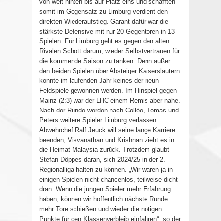
von weit hinten bis auf Platz eins und schafften
somit im Gegensatz zu Limburg verdient den
direkten Wiederaufstieg. Garant dafür war die
stärkste Defensive mit nur 20 Gegentoren in 13
Spielen. Für Limburg geht es gegen den alten
Rivalen Schott darum, wieder Selbstvertrauen für
die kommende Saison zu tanken. Denn außer
den beiden Spielen über Absteiger Kaiserslautern
konnte im laufenden Jahr keines der neun
Feldspiele gewonnen werden. Im Hinspiel gegen
Mainz (2:3) war der LHC einem Remis aber nahe.
Nach der Runde werden nach Collée, Tomas und
Peters weitere Spieler Limburg verlassen:
Abwehrchef Ralf Jeuck will seine lange Karriere
beenden, Visvanathan und Krishnan zieht es in
die Heimat Malaysia zurück. Trotzdem glaubt
Stefan Döppes daran, sich 2024/25 in der 2.
Regionalliga halten zu können. „Wir waren ja in
einigen Spielen nicht chancenlos, teilweise dicht
dran. Wenn die jungen Spieler mehr Erfahrung
haben, können wir hoffentlich nächste Runde
mehr Tore schießen und wieder die nötigen
Punkte für den Klassenverbleib einfahren“, so der