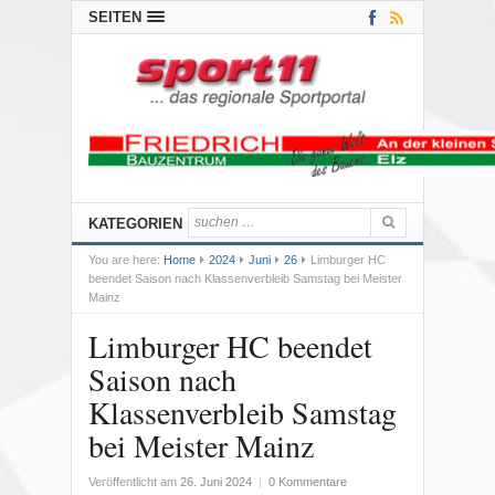
SEITEN
KATEGORIEN
You are here:
Home
2024
Juni
26
Limburger HC
beendet Saison nach Klassenverbleib Samstag bei Meister
Mainz
Limburger HC beendet
Saison nach
Klassenverbleib Samstag
bei Meister Mainz
Veröffentlicht am
26. Juni 2024
|
0 Kommentare