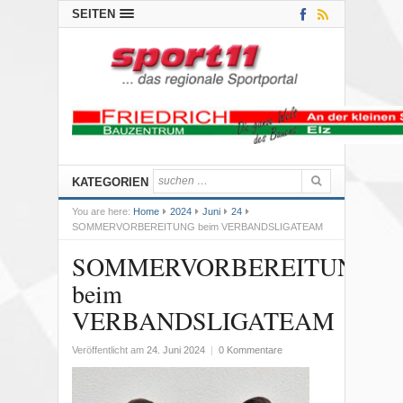
SEITEN
KATEGORIEN
You are here:
Home
2024
Juni
24
SOMMERVORBEREITUNG beim VERBANDSLIGATEAM
SOMMERVORBEREITUNG
beim
VERBANDSLIGATEAM
Veröffentlicht am
24. Juni 2024
|
0 Kommentare