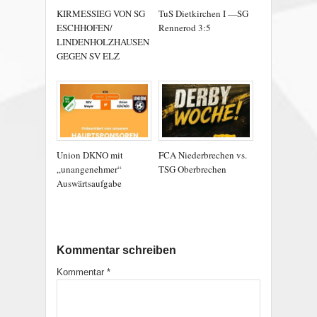
KIRMESSIEG VON SG
TuS Dietkirchen I —SG
ESCHHOFEN/
Rennerod 3:5
LINDENHOLZHAUSEN
GEGEN SV ELZ
Union DKNO mit
FCA Niederbrechen vs.
„unangenehmer“
TSG Oberbrechen
Auswärtsaufgabe
Kommentar schreiben
Kommentar
*