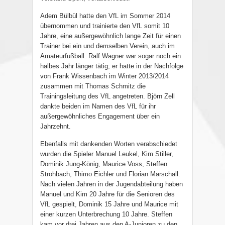
Adem Bülbül hatte den VfL im Sommer 2014
übernommen und trainierte den VfL somit 10
Jahre, eine außergewöhnlich lange Zeit für einen
Trainer bei ein und demselben Verein, auch im
Amateurfußball. Ralf Wagner war sogar noch ein
halbes Jahr länger tätig; er hatte in der Nachfolge
von Frank Wissenbach im Winter 2013/2014
zusammen mit Thomas Schmitz die
Trainingsleitung des VfL angetreten. Björn Zell
dankte beiden im Namen des VfL für ihr
außergewöhnliches Engagement über ein
Jahrzehnt.
Ebenfalls mit dankenden Worten verabschiedet
wurden die Spieler Manuel Leukel, Kim Stiller,
Dominik Jung-König, Maurice Voss, Steffen
Strohbach, Thimo Eichler und Florian Marschall.
Nach vielen Jahren in der Jugendabteilung haben
Manuel und Kim 20 Jahre für die Senioren des
VfL gespielt, Dominik 15 Jahre und Maurice mit
einer kurzen Unterbrechung 10 Jahre. Steffen
kam vor drei Jahren aus den A-Junioren zu den