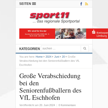
SEITEN
KATEGORIEN
You are here:
Home
2024
Juni
20
Große
Verabschiedung bei den Seniorenfußballern des VfL
Eschhofen
Große Verabschiedung
bei den
Seniorenfußballern des
VfL Eschhofen
Veröffentlicht am
20. Juni 2024
|
0 Kommentare