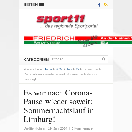
SEITEN
KATEGORIEN
You are here:
Home
2024
Juni
19
Es war nach
Corona-Pause wieder soweit: Sommernachtslauf in
Limburg!
Es war nach Corona-
Pause wieder soweit:
Sommernachtslauf in
Limburg!
Veröffentlicht am
19. Juni 2024
|
0 Kommentare