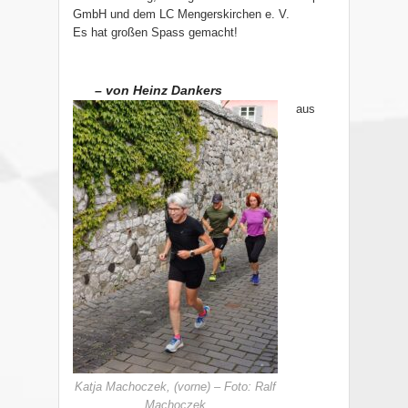
GmbH und dem LC Mengerskirchen e. V.
Es hat großen Spass gemacht!
– von Heinz Dankers
aus
Katja Machoczek, (vorne) – Foto: Ralf
Machoczek