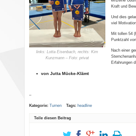
einzelne Übun
Kraft und Bewe
Und dies gela
viel Motivatio
Mit tollen 54 
Punktzahl von 
Nach einer ge
links: Lotta Eisenbach, rechts: Kim
Sternchenanhän
Kunzmann – Foto: privat
Erfahrungen d
von Jutta Mücke-Klämt
–
Kategorie:
Turnen
Tags:
headline
Teile diesen Beitrag