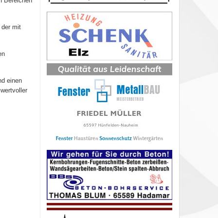
n Bereichen
der mit
en
nd einen
wertvoller