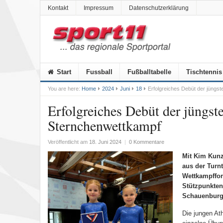
Kontakt
Impressum
Datenschutzerklärung
Start
Fussball
Fußballtabelle
Tischtennis
You are here:
Home
2024
Juni
18
Erfolgreiches Debüt der jüngs
Erfolgreiches Debüt der jüngst
Sternchenwettkampf
Veröffentlicht am
18. Juni 2024
|
0 Kommentare
Mit Kim Kunz
aus der Turn
Wettkampffor
Stützpunkten
Schauenburg
Die jungen At