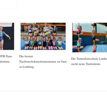
 DTB-Turn-
Die besten
Die Turntalentschule Limb
derturn-
Nachwuchskunstturnerinnen zu Gast
sucht neue Turntalente
in Limburg