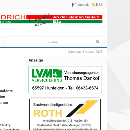
Facebook
RSS
Samstag, 8 August 2026
Anzeige
talente
ten
schen
e
zwanzig