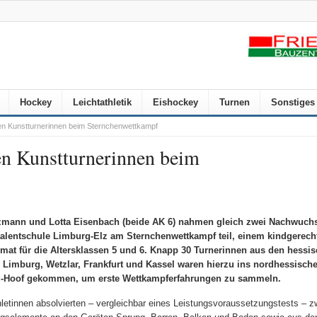
Hockey
Leichtathletik
Eishockey
Turnen
Sonstiges
ten Kunstturnerinnen beim Sternchenwettkampf
en Kunstturnerinnen beim
mann und Lotta Eisenbach (beide AK 6) nahmen gleich zwei Nachwuchs
talentschule Limburg-Elz am Sternchenwettkampf teil, einem kindgerech
mat für die Altersklassen 5 und 6. Knapp 30 Turnerinnen aus den hessi
 Limburg, Wetzlar, Frankfurt und Kassel waren hierzu ins nordhessisch
-Hoof gekommen, um erste Wettkampferfahrungen zu sammeln.
hletinnen absolvierten – vergleichbar eines Leistungsvoraussetzungstests – 