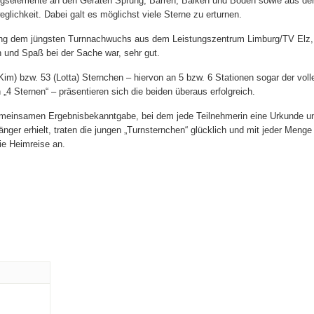
gselemente an den Geräten Sprung, Barren, Balken und Boden sowie aus de
glichkeit. Dabei galt es möglichst viele Sterne zu erturnen.
ng dem jüngsten Turnnachwuchs aus dem Leistungszentrum Limburg/TV Elz, 
n und Spaß bei der Sache war, sehr gut.
(Kim) bzw. 53 (Lotta) Sternchen – hiervon an 5 bzw. 6 Stationen sogar der voll
„4 Sternen“ – präsentieren sich die beiden überaus erfolgreich.
meinsamen Ergebnisbekanntgabe, bei dem jede Teilnehmerin eine Urkunde u
ger erhielt, traten die jungen „Turnsternchen“ glücklich und mit jeder Menge 
ie Heimreise an.