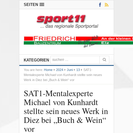
SEITEN
KATEGORIEN
You are here:
Home
2024
Juni
13
SAT1-
Mentalexperte Michael von Kunhardt stellte sein neues
Werk in Diez bei „Buch & Wein“ vor
SAT1-Mentalexperte
Michael von Kunhardt
stellte sein neues Werk in
Diez bei „Buch & Wein“
vor