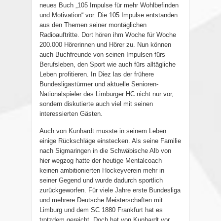
neues Buch „105 Impulse für mehr Wohlbefinden
und Motivation“ vor. Die 105 Impulse entstanden
aus den Themen seiner montäglichen
Radioauftritte. Dort hören ihm Woche für Woche
200.000 Hörerinnen und Hörer zu. Nun können
auch Buchfreunde von seinen Impulsen fürs
Berufsleben, den Sport wie auch fürs alltägliche
Leben profitieren. In Diez las der frühere
Bundesligastürmer und aktuelle Senioren-
Nationalspieler des Limburger HC nicht nur vor,
sondern diskutierte auch viel mit seinen
interessierten Gästen.
Auch von Kunhardt musste in seinem Leben
einige Rückschläge einstecken. Als seine Familie
nach Sigmaringen in die Schwäbische Alb von
hier wegzog hatte der heutige Mentalcoach
keinen ambitionierten Hockeyverein mehr in
seiner Gegend und wurde dadurch sportlich
zurückgeworfen. Für viele Jahre erste Bundesliga
und mehrere Deutsche Meisterschaften mit
Limburg und dem SC 1880 Frankfurt hat es
trotzdem gereicht. Doch hat von Kunhardt vor