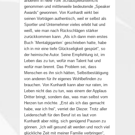
anderem in New York Schauspielunterricht
genommen und mittlerweile bedeutende „Speaker
Awards“ gewonnen. Von Kunhardt wirkt bei
seinen Vorträgen authentisch, weil er selbst als
Sportler und Unternehmer vieles erlebt hat und
weiß, wie man nach Rückschlägen stärker
zurückkommen kann. „Als ich dann mein erstes
Buch `Mentalgiganten` geschrieben hatte, habe
ich in mir eine tiefe Glückseligkeit gespürt“, so
der heimische Autor. Seine Empfehlung ist, im
Leben das zu tun, wofür man Talent hat und
wofür man brennt. Das Problem sei, dass
Menschen es ihn sich hätten, Selbstbestätigung
von anderen für ihr eigenes Wohlbefinden zu
brauchen. Von Kunhardt kann aber nur raten, im
Leben nicht das zu tun, was einem der Applaus
Dritter bringt, sondern das, was man selbst vom
Herzen tun möchte. „Erst als ich das gemacht
habe, war ich frei“, verriet der Diezer. Trotz aller
Leidenschaft für den Beruf ist es laut von
Kunhardt aber nötig, sich genügend Pausen zu
gönnen. „Ich will gesund alt werden und noch viel
glückliche Zeit mit meiner Familie verbringen“,