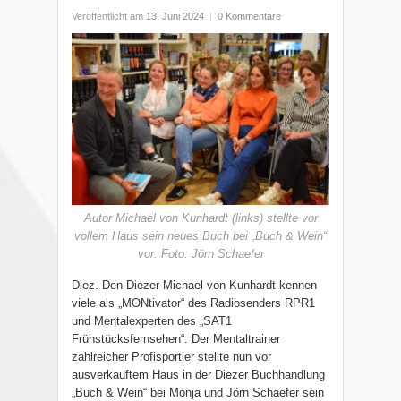
Veröffentlicht am
13. Juni 2024
|
0 Kommentare
Autor Michael von Kunhardt (links) stellte vor
vollem Haus sein neues Buch bei „Buch & Wein“
vor. Foto: Jörn Schaefer
Diez. Den Diezer Michael von Kunhardt kennen
viele als „MONtivator“ des Radiosenders RPR1
und Mentalexperten des „SAT1
Frühstücksfernsehen“. Der Mentaltrainer
zahlreicher Profisportler stellte nun vor
ausverkauftem Haus in der Diezer Buchhandlung
„Buch & Wein“ bei Monja und Jörn Schaefer sein