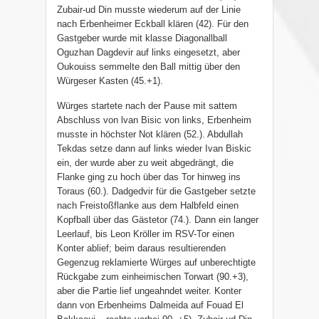
Zubair-ud Din musste wiederum auf der Linie
nach Erbenheimer Eckball klären (42). Für den
Gastgeber wurde mit klasse Diagonallball
Oguzhan Dagdevir auf links eingesetzt, aber
Oukouiss semmelte den Ball mittig über den
Würgeser Kasten (45.+1).
Würges startete nach der Pause mit sattem
Abschluss von lvan Bisic von links, Erbenheim
musste in höchster Not klären (52.). Abdullah
Tekdas setze dann auf links wieder Ivan Biskic
ein, der wurde aber zu weit abgedrängt, die
Flanke ging zu hoch über das Tor hinweg ins
Toraus (60.). Dadgedvir für die Gastgeber setzte
nach Freistoßflanke aus dem Halbfeld einen
Kopfball über das Gästetor (74.). Dann ein langer
Leerlauf, bis Leon Kröller im RSV-Tor einen
Konter ablief; beim daraus resultierenden
Gegenzug reklamierte Würges auf unberechtigte
Rückgabe zum einheimischen Torwart (90.+3),
aber die Partie lief ungeahndet weiter. Konter
dann von Erbenheims Dalmeida auf Fouad El