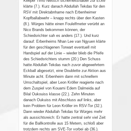
Keeper Timo Nietsch sicherheitshalber zur Ecke
klärte (7.). Kurz danach Abdullah Tekdas für den
RSV mit Direktabnhame nach Erbenheimer
Kopfballabwehr – knapp rechts über den Kasten
(8.). Würges hätte einen Foulelfmeter verürbt an
Nico Brands bekommen können, der
Schiedsrichter sah es anders (17.). Und kurz
darauf: Erbenheims Nhan Lee van Ngyuen klärte
für den geschlagenen Torwart eventuell mit
Handspiel auf der Linie – wieder blieb die Pfeife
des Schiedsrichters stumm (20.) Den Schuss
hatte Abdullah Tekdas nach zuvor abgewehrtem
Eckball abgesetzt, eine Doublette zur Aktion aus
Minute acht. Erbenheim dann mit schnellem
Umschaltspiel, aber Leon Kröller reagierte nach
dem Zuspiel von Kouami Edem Dalmeida auf
Bilal Oukouiss klasse (22.). Zehn Minuten
danach Oukuiss mit Abschluss auf links, aber
kein Problem für Leon Kröller im RSV-Tor (32.).
Dann wieder Abdullah Tekdas für Würges mehr
als aussichtsreich: Er hatte zentral sehr viel Zeit
für die Ballkontrolle aus 15 Metern, schloß aber
trotzdem rechts am SVE-Tor vorbei ab (36.).