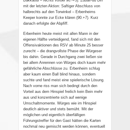
Bakkaoui – rechts vorbei 90.-+5). Zubair-ud Din
mit der letzten Aktion: Saftiger Abschluss von
halbrechts auf den Torwinkel – Erbenheims
Keeper konnte zur Ecke klären (90.+7). Kurz
danach erfolgte der Abpfiff.
Erbenheim heute meist mit allen Mann in der
eigenen Hälfte verteidigend, fand sich mit den
Offensivaktionen des RSV ab Minute 25 besser
zurecht – die drangvollste Phase der Würgeser
bis dahin. Gerade in Durchgang zwei ließen sie
bei allem Anrennen von Würges doch kaum mehr
gefährliche Abschlüsse zu. Erbenheim schlug
aber kaum einen Ball blind hinaus, sondern
suchte und fand meist eine spielerische Lösung.
Nach vorne riss man sich bedingt durch den
Vorteil aus dem Hinspiel freilich kein Bein mehr
aus und konzentrierte sich auf wenige
Umschaltmomente. Würges wie im Hinspiel
deutlich aktiver und stets bemüht. Mit der
möglichen und eigentlich überfälligen
Führungstreffer für den Gast hätten die Karten
nochmal neu gemischt werden können, eventuell