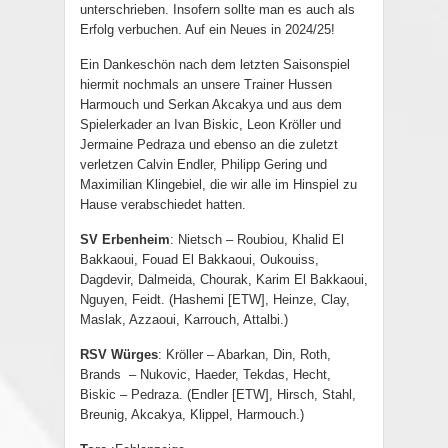
unterschrieben. Insofern sollte man es auch als
Erfolg verbuchen. Auf ein Neues in 2024/25!
Ein Dankeschön nach dem letzten Saisonspiel
hiermit nochmals an unsere Trainer Hussen
Harmouch und Serkan Akcakya und aus dem
Spielerkader an Ivan Biskic, Leon Kröller und
Jermaine Pedraza und ebenso an die zuletzt
verletzen Calvin Endler, Philipp Gering und
Maximilian Klingebiel, die wir alle im Hinspiel zu
Hause verabschiedet hatten.
SV Erbenheim
: Nietsch – Roubiou, Khalid El
Bakkaoui, Fouad El Bakkaoui, Oukouiss,
Dagdevir, Dalmeida, Chourak, Karim El Bakkaoui,
Nguyen, Feidt
. (Hashemi [ETW], Heinze, Clay,
Maslak, Azzaoui, Karrouch, Attalbi.)
RSV Würges
: Kröller – Abarkan, Din, Roth,
Brands – Nukovic, Haeder, Tekdas, Hecht,
Biskic – Pedraza. (Endler [ETW], Hirsch, Stahl,
Breunig, Akcakya, Klippel, Harmouch.)