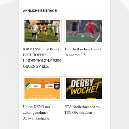
ÄHNLICHE BEITRÄGE
KIRMESSIEG VON SG
TuS Dietkirchen I —SG
ESCHHOFEN/
Rennerod 3:5
LINDENHOLZHAUSEN
GEGEN SV ELZ
Union DKNO mit
FCA Niederbrechen vs.
„unangenehmer“
TSG Oberbrechen
Auswärtsaufgabe