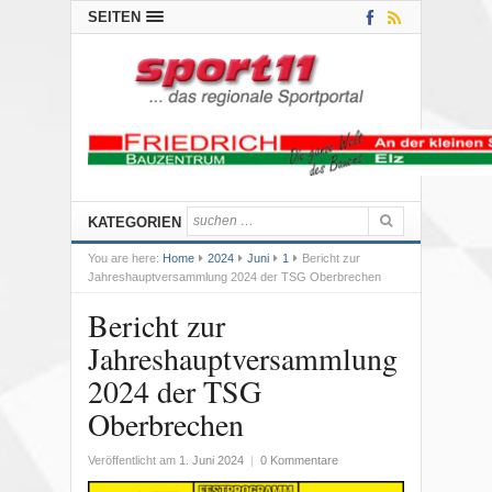
SEITEN
KATEGORIEN
You are here:
Home
2024
Juni
1
Bericht zur
Jahreshauptversammlung 2024 der TSG Oberbrechen
Bericht zur
Jahreshauptversammlung
2024 der TSG
Oberbrechen
Veröffentlicht am
1. Juni 2024
|
0 Kommentare