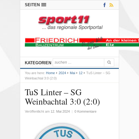
SEITEN
KATEGORIEN
You are here:
Home
2024
Mai
12
TuS Linter – SG
Weinbachtal 3:0 (2:0)
TuS Linter – SG
Weinbachtal 3:0 (2:0)
Veröffentlicht am
12. Mai 2024
|
0 Kommentare