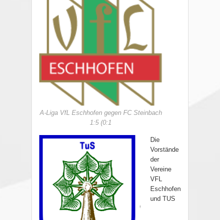
A-Liga VfL Eschhofen gegen FC Steinbach
1:5 (0:1
Die
Vorstände
der
Vereine
VFL
Eschhofen
und TUS