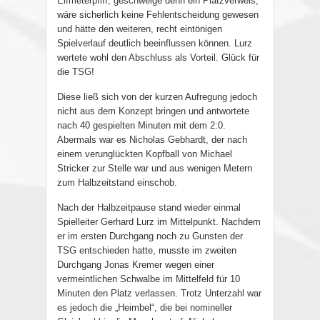
Elfmeterpfiff, geschweige denn ein Platzverweis,
wäre sicherlich keine Fehlentscheidung gewesen
und hätte den weiteren, recht eintönigen
Spielverlauf deutlich beeinflussen können. Lurz
wertete wohl den Abschluss als Vorteil. Glück für
die TSG!
Diese ließ sich von der kurzen Aufregung jedoch
nicht aus dem Konzept bringen und antwortete
nach 40 gespielten Minuten mit dem 2:0.
Abermals war es Nicholas Gebhardt, der nach
einem verunglückten Kopfball von Michael
Stricker zur Stelle war und aus wenigen Metern
zum Halbzeitstand einschob.
Nach der Halbzeitpause stand wieder einmal
Spielleiter Gerhard Lurz im Mittelpunkt. Nachdem
er im ersten Durchgang noch zu Gunsten der
TSG entschieden hatte, musste im zweiten
Durchgang Jonas Kremer wegen einer
vermeintlichen Schwalbe im Mittelfeld für 10
Minuten den Platz verlassen. Trotz Unterzahl war
es jedoch die „Heimbel“, die bei nomineller