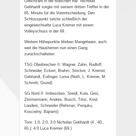
Gleichzahl in die Maschen traf. Nicholas
Gebhardt sorgte mit seinem dritten Treffer in der
65. Minute für die Vorentscheidung. Den
Schlusspunkt setzte schließlich der
eingewechselte Luca Kremer mit einem
Volleyschuss in der 69.
Weitere Höhepunkte blieben Mangelware, auch
weil die Hausherren nun einen Gang
zurückschalteten.
TSG Oberbrechen II: Wagner, Zahn, Rudloff,
Schneider, Eckert, Brahm, Stricker, J. Kremer,
Gebhardt, Eufinger, Lorse (Noth, L. Kremer, M.
Schmitt, Grund)
SG Nord II: Imbessbes, Steidl, Kula, Geis,
Zimmermann, Andres, Busch, Trinz, Kind,
Landeis, Schneider (Rehman, Perquku,
Koscielny, Bajrami)
Tore: 1:0, 2:0, 3:0 Nicholas Gebhardt (4., 40.,
65.); 4:0 Luca Kremer (69.)