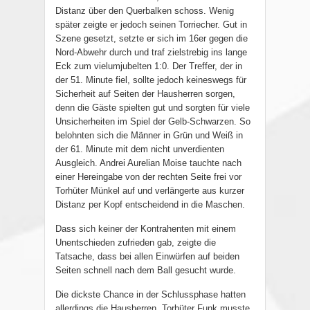
Distanz über den Querbalken schoss. Wenig
später zeigte er jedoch seinen Torriecher. Gut in
Szene gesetzt, setzte er sich im 16er gegen die
Nord-Abwehr durch und traf zielstrebig ins lange
Eck zum vielumjubelten 1:0. Der Treffer, der in
der 51. Minute fiel, sollte jedoch keineswegs für
Sicherheit auf Seiten der Hausherren sorgen,
denn die Gäste spielten gut und sorgten für viele
Unsicherheiten im Spiel der Gelb-Schwarzen. So
belohnten sich die Männer in Grün und Weiß in
der 61. Minute mit dem nicht unverdienten
Ausgleich. Andrei Aurelian Moise tauchte nach
einer Hereingabe von der rechten Seite frei vor
Torhüter Münkel auf und verlängerte aus kurzer
Distanz per Kopf entscheidend in die Maschen.
Dass sich keiner der Kontrahenten mit einem
Unentschieden zufrieden gab, zeigte die
Tatsache, dass bei allen Einwürfen auf beiden
Seiten schnell nach dem Ball gesucht wurde.
Die dickste Chance in der Schlussphase hatten
allerdings die Hausherren. Torhüter Funk musste