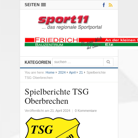
SEITEN
KATEGORIEN
You are here:
Home
2024
April
21
Spielberichte
TSG Oberbrechen
Spielberichte TSG
Oberbrechen
Veröffentlicht am
21. April 2024
|
0 Kommentare