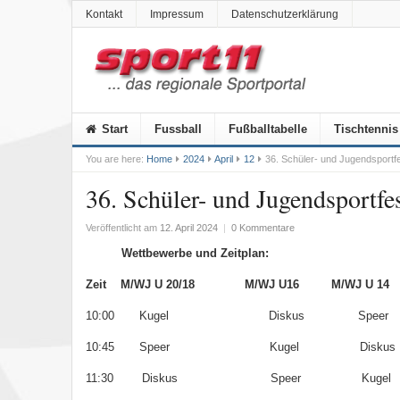
Kontakt
Impressum
Datenschutzerklärung
Start
Fussball
Fußballtabelle
Tischtennis
You are here:
Home
2024
April
12
36. Schüler- und Jugendsportfe
36. Schüler- und Jugendsportfe
Veröffentlicht am
12. April 2024
|
0 Kommentare
Wettbewerbe und Zeitplan:
Zeit
M/WJ U 20/18 M/WJ U16
M/WJ U 14
10:00
Kugel Diskus
Speer
10:45
Speer
Kugel
Diskus
11:30
Diskus Speer
Kugel