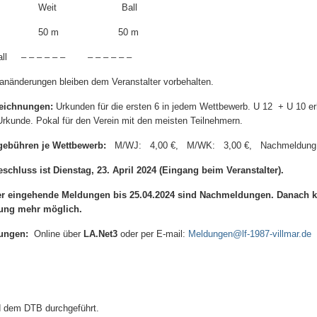
Weit
Ball
50 m
50 m
ll
– – – – – –
– – – – – –
lanänderungen bleiben dem Veranstalter vorbehalten.
eichnungen:
Urkunden für die ersten 6 in jedem Wettbewerb. U 12
+ U 10 er
Urkunde. Pokal für den Verein mit den meisten Teilnehmern.
gebühren je Wettbewerb:
M/WJ:
4,00 €,
M/WK:
3,00 €,
Nachmeldun
schluss ist Dienstag, 23. April 2024 (Eingang beim Veranstalter).
er eingehende Meldungen bis 25.04.2024 sind Nachmeldungen. Danach k
ung mehr möglich.
ungen:
Online über
LA.Net3
oder per E-mail:
Meldungen@lf-1987-villmar.de
d dem DTB durchgeführt.