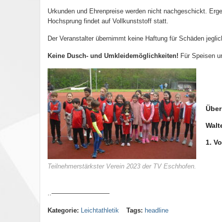
Urkunden und Ehrenpreise werden nicht nachgeschickt. Ergeb
Hochsprung findet auf Vollkunststoff statt.
Der Veranstalter übernimmt keine Haftung für Schäden jeglich
Keine Dusch- und Umkleidemöglichkeiten!
Für Speisen un
Über
Walt
1. V
Teilnehmerstärkster Verein 2023 der TV Eschhofen.
..—————————
Kategorie:
Leichtathletik
Tags:
headline