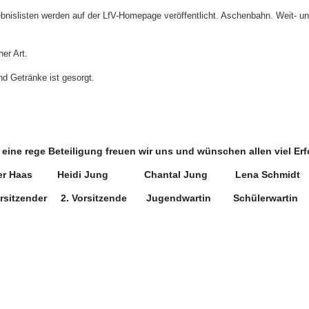
nislisten werden auf der LfV-Homepage veröffentlicht. Aschenbahn. Weit- u
er Art.
d Getränke ist gesorgt.
 eine rege Beteiligung freuen wir uns und wünschen allen viel Erf
er Haas
Heidi Jung
Chantal Jung Lena Schmidt
orsitzender
2. Vorsitzende
Jugendwartin Schülerwartin