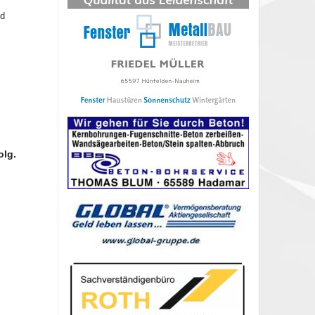
nd
olg.