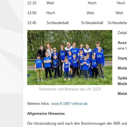
12:15
Weit Hoch
Hoch
13:00 Hoch Weit
Weit
13:45 Schleuderball Schleuderball
Schleuderba
Zeitp
Ausz
eine 
Start
Melde
Spät
Meld
Teilnehmer und Betreuer der LfV 2023
Meld
Weitere Infos:
www.lf-1987-villmar.de
Allgemeine Hinweise:
Die Veranstaltung wird nach den Bestimmungen der IWR un