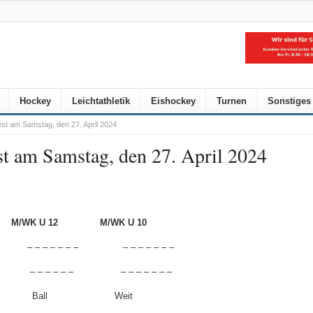
Hockey
Leichtathletik
Eishockey
Turnen
Sonstiges
st am Samstag, den 27. April 2024
st am Samstag, den 27. April 2024
M/WK U 12
M/WK U 10
– – – – – – –
– – – – – – –
– – – – – –
– – – – – – –
Ball
Weit