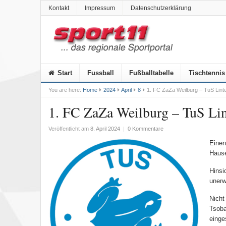
Kontakt
Impressum
Datenschutzerklärung
Start
Fussball
Fußballtabelle
Tischtennis
You are here:
Home
2024
April
8
1. FC ZaZa Weilburg – TuS Linte
1. FC ZaZa Weilburg – TuS Lin
Veröffentlicht am
8. April 2024
|
0 Kommentare
Einen
Hause
Hinsi
unerw
Nicht
Tsoba
einges