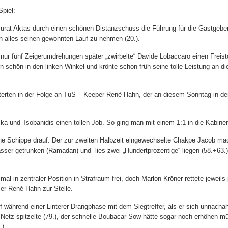
piel:
urat Aktas durch einen schönen Distanzschuss die Führung für die Gastgeber 
n alles seinen gewohnten Lauf zu nehmen (20.).
nur fünf Zeigerumdrehungen später „zwirbelte“ Davide Lobaccaro einen Freis
n schön in den linken Winkel und krönte schon früh seine tolle Leistung an d
erten in der Folge an TuS – Keeper Renè Hahn, der an diesem Sonntag in de
aska und Tsobanidis einen tollen Job. So ging man mit einem 1:1 in die Kabine
ne Schippe drauf. Der zur zweiten Halbzeit eingewechselte Chakpe Jacob ma
asser getrunken (Ramadan) und lies zwei „Hundertprozentige“ liegen (58.+63.)
al in zentraler Position in Strafraum frei, doch Marlon Kröner rettete jeweils 
r René Hahn zur Stelle.
f während einer Linterer Drangphase mit dem Siegtreffer, als er sich unnacha
 Netz spitzelte (79.), der schnelle Boubacar Sow hätte sogar noch erhöhen m
).