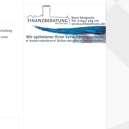
inladung
erste