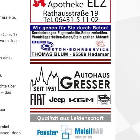
erzielte,
toß aus 17
iesem Tag –
n eins-
n.
chte über
 – das
per
hmlich
üssen, doch