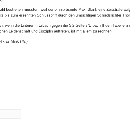
rzahl bestreiten mussten, weil der omnipräsente Maxi Blank eine Zeitstrafe a
rz bis zum ersehnten Schlusspfiff durch den umsichtigen Schiedsrichter Tho
 wenn die Linterer in Erbach gegen die SG Selters/Erbach II den Tabellenzw
chen Leidenschaft und Disziplin auftreten, ist mit allem zu rechnen.
Niklas Mink (79.)