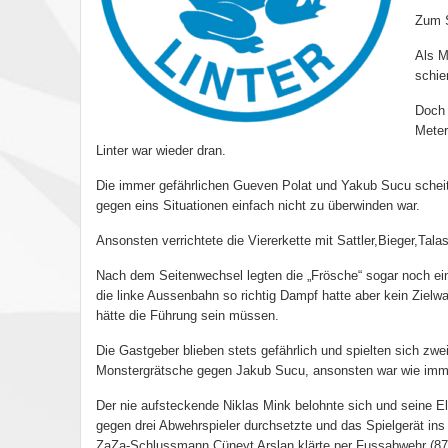
Zum S
Als M
schie
Doch 
Meter
Linter war wieder dran.
Die immer gefährlichen Gueven Polat und Yakub Sucu scheit
gegen eins Situationen einfach nicht zu überwinden war.
Ansonsten verrichtete die Viererkette mit Sattler,Bieger,Tal
Nach dem Seitenwechsel legten die „Frösche“ sogar noch ei
die linke Aussenbahn so richtig Dampf hatte aber kein Zielw
hätte die Führung sein müssen.
Die Gastgeber blieben stets gefährlich und spielten sich zweim
Monstergrätsche gegen Jakub Sucu, ansonsten war wie imme
Der nie aufsteckende Niklas Mink belohnte sich und seine El
gegen drei Abwehrspieler durchsetzte und das Spielgerät ins
ZaZa-Schlussmann Cüneyt Arslan klärte per Fussabwehr (87.