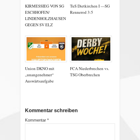
KIRMESSIEG VON SG
TuS Dietkirchen I —SG
ESCHHOFEN/
Rennerod 3:5
LINDENHOLZHAUSEN
GEGEN SV ELZ
Union DKNO mit
FCA Niederbrechen vs.
„unangenehmer“
TSG Oberbrechen
Auswärtsaufgabe
Kommentar schreiben
Kommentar
*