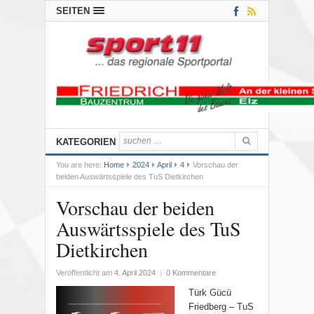
SEITEN
KATEGORIEN
You are here:
Home
2024
April
4
Vorschau der
beiden Auswärtsspiele des TuS Dietkirchen
Vorschau der beiden
Auswärtsspiele des TuS
Dietkirchen
Veröffentlicht am
4. April 2024
|
0 Kommentare
Türk Gücü
Friedberg – TuS