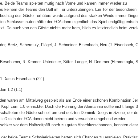
tie. Beide Teams spielten mutig nach Vorne und kamen immer wieder zu
s keinem der Teams den Ball im Tor unterzubringen. Ein Tor der besonderen 
bschlag des Gäste Torhüters wurde aufgrund des starken Winds immer länger
den Schlussminuten hätte der FCA dann eigentlich das Spiel endgültig entsch
t. Da auch von den Gäste nichts mehr kam, blieb es letztendlich beim verdi
eider, Bretz, Schermuly, Flögel, J. Schneider, Eisenbach, Neu (J. Eisenbach,
eschorner, R. Kramer, Unterieser, Sitter, Langer, N. Demmer (Himmetoglu, Sa
:1 Darius Eisenbach (22.)
en 1:2 (1:1)
den waren am Mittelweg gespielt als am Ende einer schönen Kombination Je
 Kopf zum 1:0 einnickte. Doch die Führung der Alemannia sollte nicht lange 
schalteten die Gäste schnell um und setzten Dominik Doogs in Szene, der de
 ließ sich der FCA davon nicht beirren und versuchte umgehend wieder
chker vor dem Halbzeitpfiff noch zu guten Abschlusschancen, konnten dies
in der beide Teams Schwierigkeiten hatten sich Chancen zu erspielen. Prakti