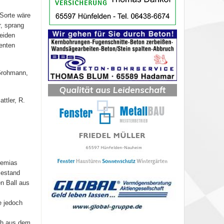
Sorte wäre
, sprang
eiden
enten
 Grohmann,
ttler, R.
remias
Bestand
n Ball aus
e jedoch
sch aus dem