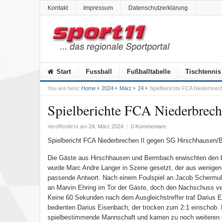
Kontakt
Impressum
Datenschutzerklärung
Start
Fussball
Fußballtabelle
Tischtennis
You are here:
Home
2024
März
24
Spielberichte FCA Niederbrec
Spielberichte FCA Niederbrec
Veröffentlicht am
24. März 2024
|
0 Kommentare
Spielbericht FCA Niederbrechen II gegen SG Hirschhausen/B
Die Gäste aus Hirschhausen und Bermbach erwischten den be
wurde Marc Andre Langer in Szene gesetzt, der aus wenigen 
passende Antwort. Nach einem Foulspiel an Jacob Schermuly
an Marvin Ehring im Tor der Gäste, doch den Nachschuss ve
Keine 60 Sekunden nach dem Ausgleichstreffer traf Darius E
bedienten Darius Eisenbach, der trocken zum 2:1 einschob. B
spielbestimmende Mannschaft und kamen zu noch weiteren gut