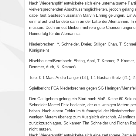
Nach Wiederanpfiff entwickelte sich eine unterhaltsame Par
vielversprechenden Abschlussmöglichkeiten, jedoch gelang e
dabei fast Gästeschlussmann Marvin Ehring gelungen. Ein A
einmal auf und landete dann an der Latte der Alemannen. In 
müssen. Doch erneut blieben mehrere gute Chancen ungenutz
Heimerfolg für die Alemannia.
Niederbrechen: Y. Schneider, Dreier, Stillger, Chan, T. Schn
Königstein)
Hischhausen/Bermbach: Ehring, Appl, T. Kramer, P. Kramer, B
Demmer, Auth, N. Kramer)
Tore: 0:1 Marc Andre Langer (13.), 1:1 Bastian Bretz (21.), 2
Spielbericht FCA Niederbrechen gegen SG Heringen/Mensfeld
Den Gastgebern gelang ein Start nach Maß. Keine 60 Sekun
Schneider Marcel Fritz bediente, der aus wenigen Metern per
haben. Nach einem Fehler im Aufbauspiel der Niederbrecher 
wenigen Metern überlegt zum Ausgleich einschob. Allerdings
zurückzuschlagen. So kamen Tim Schneider und Florian Rats
nicht nutzen.
Nach Wiederanpfiff entwickelte sich eine zerfahrene Partie 