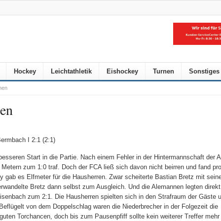
Hockey
Leichtathletik
Eishockey
Turnen
Sonstiges
hen
hen
ermbach I 2:1 (2:1)
sseren Start in die Partie. Nach einem Fehler in der Hintermannschaft der
Metern zum 1:0 traf. Doch der FCA ließ sich davon nicht beirren und fand pr
 gab es Elfmeter für die Hausherren. Zwar scheiterte Bastian Bretz mit sei
rwandelte Bretz dann selbst zum Ausgleich. Und die Alemannen legten direkt
isenbach zum 2:1. Die Hausherren spielten sich in den Strafraum der Gäste 
eflügelt von dem Doppelschlag waren die Niederbrecher in der Folgezeit die
en Torchancen, doch bis zum Pausenpfiff sollte kein weiterer Treffer mehr f