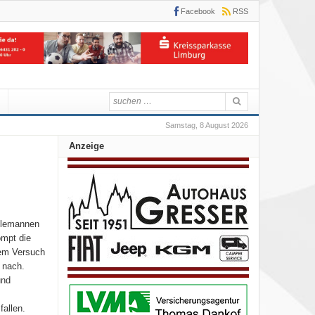
Facebook
RSS
Samstag, 8 August 2026
Anzeige
 Alemannen
ompt die
nem Versuch
 nach.
und
allen.