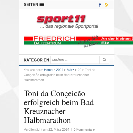
SEITEN
KATEGORIEN
You are here:
Home
2024
März
22
Toni da
Conçeicão erfolgreich beim Bad Kreuznacher
Halbmarathon
Toni da Conçeicão
erfolgreich beim Bad
Kreuznacher
Halbmarathon
Veröffentlicht am
22. März 2024
|
0 Kommentare