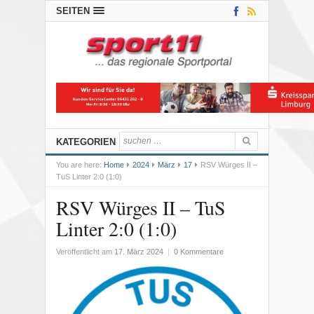
SEITEN
KATEGORIEN
You are here:
Home
2024
März
17
RSV Würges II –
TuS Linter 2:0 (1:0)
RSV Würges II – TuS
Linter 2:0 (1:0)
Veröffentlicht am
17. März 2024
|
0 Kommentare