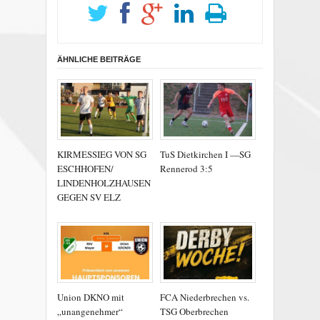
ÄHNLICHE BEITRÄGE
KIRMESSIEG VON SG
TuS Dietkirchen I —SG
ESCHHOFEN/
Rennerod 3:5
LINDENHOLZHAUSEN
GEGEN SV ELZ
Union DKNO mit
FCA Niederbrechen vs.
„unangenehmer“
TSG Oberbrechen